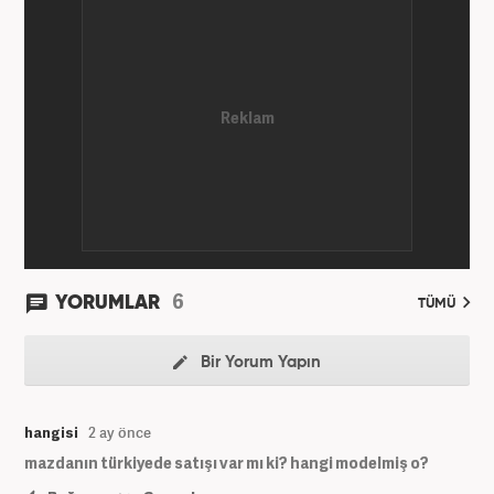
Gezelim.com seyahat sitesinde devam etmektedir.
6
YORUMLAR
TÜMÜ
Bir Yorum Yapın
hangisi
2 ay önce
mazdanın türkiyede satışı var mı ki? hangi modelmiş o?