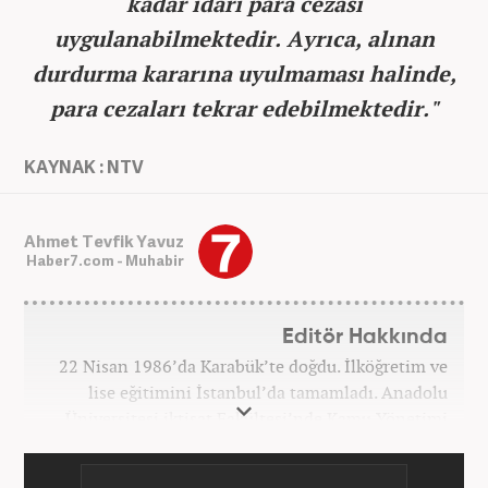
kadar idari para cezası
uygulanabilmektedir. Ayrıca, alınan
durdurma kararına uyulmaması halinde,
para cezaları tekrar edebilmektedir."
KAYNAK : NTV
Ahmet Tevfik Yavuz
Haber7.com - Muhabir
Editör Hakkında
22 Nisan 1986’da Karabük’te doğdu. İlköğretim ve
lise eğitimini İstanbul’da tamamladı. Anadolu
Üniversitesi iktisat Fakültesi’nde Kamu Yönetimi
okudu. Gazetecilik mesleğine 2021 yılında başladı.
Çalışma hayatına Haber7.com bünyesindeki