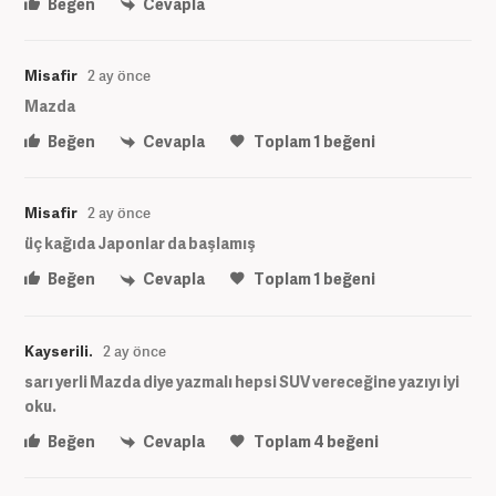
Beğen
Cevapla
Misafir
2 ay önce
Mazda
Beğen
Cevapla
Toplam
1
beğeni
Misafir
2 ay önce
üç kağıda Japonlar da başlamış
Beğen
Cevapla
Toplam
1
beğeni
Kayserili.
2 ay önce
sarı yerli Mazda diye yazmalı hepsi SUV vereceğine yazıyı iyi
oku.
Beğen
Cevapla
Toplam
4
beğeni