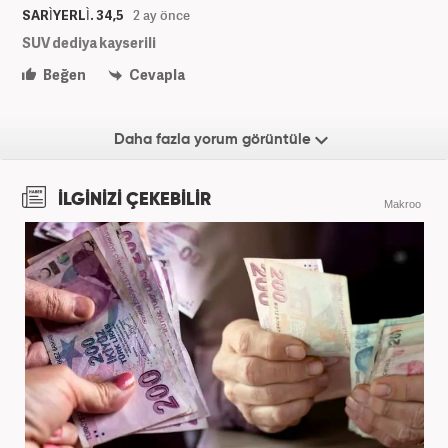
SARÌYERLÌ. 34,5
2 ay önce
SUV dediya kayserili
Beğen
Cevapla
Daha fazla yorum görüntüle
İLGİNİZİ ÇEKEBİLİR
Makroo