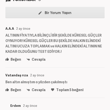
Bir Yorum Yapın
A.A.A
2 ay önce
ALTININ FİYATIYLA BİLİNÇLİ BİR ŞEKİLDE KÜRESEL GÜÇLER
OYNUYOR! KÜRESEL GÜÇLER BU ŞEKİLDE HALKIN ELİNDEKİ
ALTINI UCUZA TOPLAMAK ve HALKIN ELİNDEKİ ALTININ NE
KADAR OLDUĞUNU TEST EDİYOR.!
Beğen
Cevapla
Vatandaş rıza
2 ay önce
Ben altın almıştım o yüzden çakılmıştı
Beğen
Cevapla
Toplam
5
beğeni
Erdem
2 ay önce