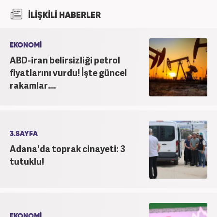
haber7.com bünyesinde mesleki hayatına devam
İLİŞKİLİ HABERLER
etmektedir.
EKONOMİ
ABD-iran belirsizliği petrol
fiyatlarını vurdu! İşte güncel
rakamlar....
3.SAYFA
Adana'da toprak cinayeti: 3
tutuklu!
EKONOMİ