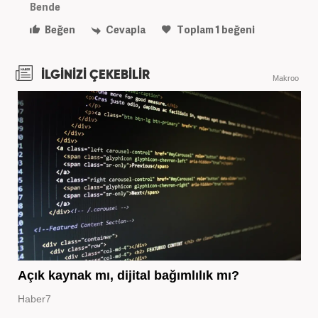
Bende
Beğen
Cevapla
Toplam
1
beğeni
İLGİNİZİ ÇEKEBİLİR
Makroo
Açık kaynak mı, dijital bağımlılık mı?
Haber7