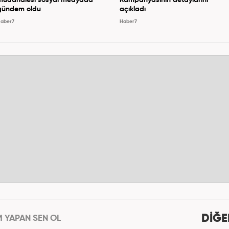
gündem oldu
açıkladı
aber7
Haber7
DİĞE
M YAPAN SEN OL