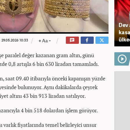
Dev 
kasa
ülke
29.05.2026 10:33
şe paralel değer kazanan gram altın, günü
de 0,8 artışla 6 bin 630 liradan tamamladı.
n, saat 09.40 itibarıyla önceki kapanışın yüzde
iyesinde bulunuyor. Aynı dakikalarda çeyrek
yet altını 43 bin 913 liradan satılıyor.
azancıyla 4 bin 518 dolardan işlem görüyor.
ı varlık fiyatlarında temel belirleyici unsur