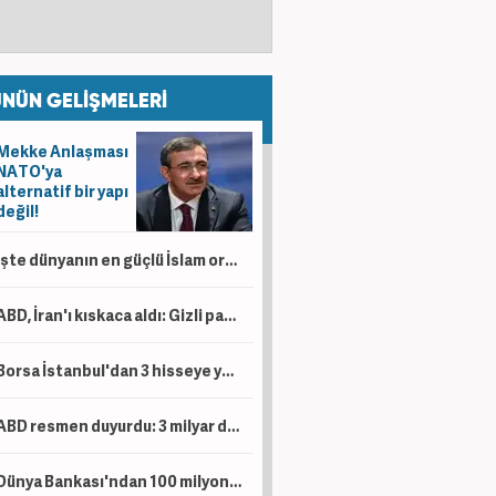
NÜN GELİŞMELERİ
Mekke Anlaşması
NATO'ya
alternatif bir yapı
değil!
İşte dünyanın en güçlü İslam orduları! Türkiye kaçıncı sırada?
ABD, İran'ı kıskaca aldı: Gizli para ağı deşifre oldu!
Borsa İstanbul'dan 3 hisseye yeni tedbir kararı
ABD resmen duyurdu: 3 milyar dolar yatırım yapacaklar!
Dünya Bankası'ndan 100 milyon dolarlık hibe! Artık eskisi gibi olmayacak