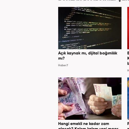
Açık kaynak mı, dijital bağımlılık
mı?
Haber7
H
Hangi emekli ne kadar zam
alacak? Kalem kalem yeni maaş