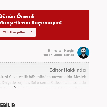
Emrullah Koçin
Haber7.com - Editör
Editör Hakkında
sitesi Gazetecilik bölümünden mezun oldu. Meslek
ç Dergi'de başladı. Daha sonra Sadece haber.com'da
 2019 yılında Haber7.com ailesine dahil olan Koçin,
ditörü'' olarak meslek hayatına devam etmektedir.
EBİLİR