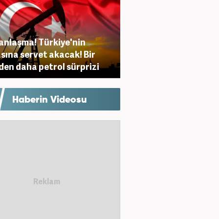
anlaşma! Türkiye'nin
sına servet akacak! Bir
den daha petrol sürprizi
Haberin Videosu