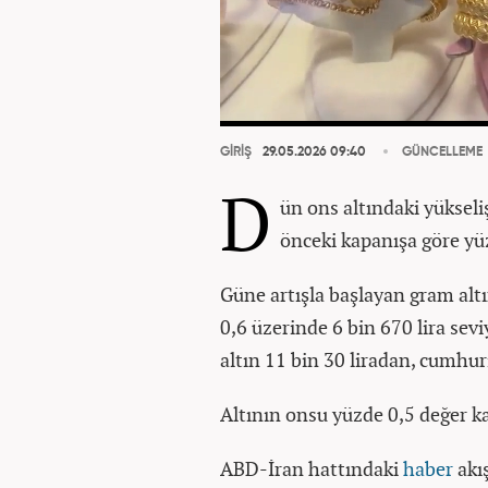
GİRİŞ
29.05.2026 09:40
GÜNCELLEME
D
ün ons altındaki yükseli
önceki kapanışa göre yüz
Güne artışla başlayan gram altı
0,6 üzerinde 6 bin 670 lira sev
altın 11 bin 30 liradan, cumhuri
Altının onsu yüzde 0,5 değer k
ABD-İran hattındaki
haber
akış