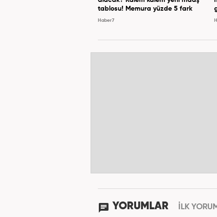
tablosu! Memura yüzde 5 fark
Haber7
H
YORUMLAR
İLK YORU