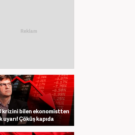
 krizini bilen ekonomistten
ik uyarı! Çöküş kapıda