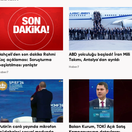
Bahçeli'den son dakika Rahmi
ABD yolculuğu başladı! İran Milli
Koç açıklaması: Soruşturma
Takımı, Antalya'dan ayrıldı
başlatılması yanlıştır
Haber7
aber7
Putin'in canlı yayında mikrofon
Bakan Kurum, TOKİ Açık Satış
müdahalesi sosyal medyada
Kampanyasının detaylarını