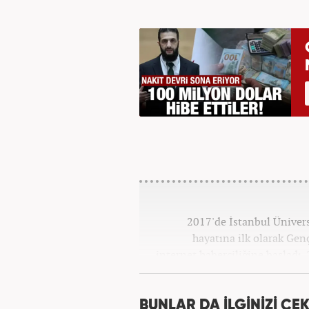
2017'de İstanbul Üniver
hayatına ilk olarak Gen
internet haberciliğine başladı.
''Ekonomi ve Otomobil E
BUNLAR DA İLGİNİZİ ÇEK