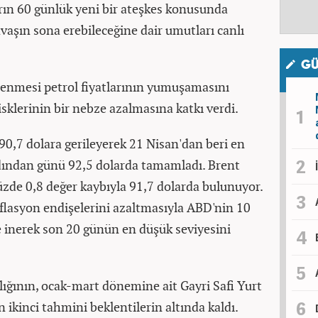
rın 60 günlük yeni bir ateşkes konusunda
avaşın sona erebileceğine dair umutları canlı
GÜ
çlenmesi petrol fiyatlarının yumuşamasını
sklerinin bir nebze azalmasına katkı verdi.
 90,7 dolara gerileyerek 21 Nisan'dan beri en
dından günü 92,5 dolarda tamamladı. Brent
üzde 0,8 değer kaybıyla 91,7 dolarda bulunuyor.
nflasyon endişelerini azaltmasıyla ABD'nin 10
5'e inerek son 20 günün en düşük seviyesini
ğının, ocak-mart dönemine ait Gayri Safi Yurt
n ikinci tahmini beklentilerin altında kaldı.