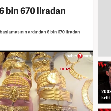
6 bin 670 liradan
r
 başlamasının ardından 6 bin 670 liradan
2008
krit