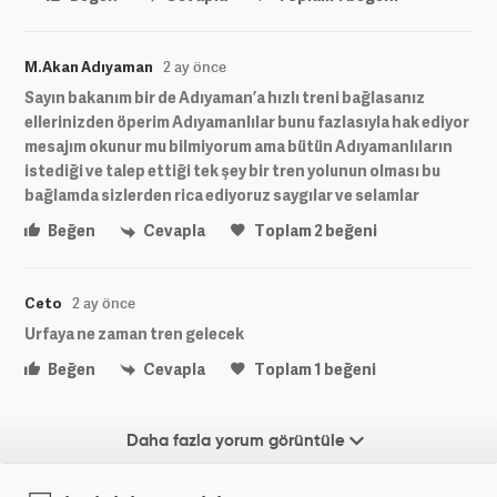
M.Akan Adıyaman
2 ay önce
Sayın bakanım bir de Adıyaman’a hızlı treni bağlasanız
ellerinizden öperim Adıyamanlılar bunu fazlasıyla hak ediyor
mesajım okunur mu bilmiyorum ama bütün Adıyamanlıların
istediği ve talep ettiği tek şey bir tren yolunun olması bu
bağlamda sizlerden rica ediyoruz saygılar ve selamlar
Beğen
Cevapla
Toplam
2
beğeni
Ceto
2 ay önce
Urfaya ne zaman tren gelecek
Beğen
Cevapla
Toplam
1
beğeni
Daha fazla yorum görüntüle