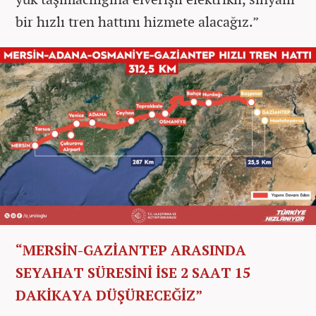
bir hızlı tren hattını hizmete alacağız.”
“MERSİN-GAZİANTEP ARASINDA
SEYAHAT SÜRESİNİ İSE 2 SAAT 15
DAKİKAYA DÜŞÜRECEĞİZ”