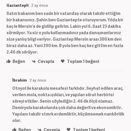
Gaziantepli
2 ay önce
Satın bakanım ben sade bir vatandaş olarak takdir ettiğim
bir bakansınız. Şahin ben Gaziantepte oturuyorum. Yılda bir
kaç le Mersin’e de gidilip gelirim. Lakin yol 6. Saat 23 dakika
sürmüyor. Ya siz o yolu kullanmadınız yada danışmanlarınız
size yanlış bilgi veriyor. Gaziantep Mersin arası 300 km den
biraz daha az. Yani 290 km. B yolu ben kaç kez gittim en fazla
2.46 dk sürüyor.
Beğen
Cevapla
Toplam
1
beğeni
İbrahim
2 ay önce
Otoyol ile karakolu mesafesi farklıdır. Seyhat edilen araç,
verilen mola, nokta ışıkları, ve yapılan sürat herbirisi
süreyi etkiler. Senin söylediğin 2. 46 dk ölçü olamaz.
Demiryolu karakolunda çok daha değerli ve ekonomiktir.
Yapılanı takdir stmrk erdemliktir, küçümsemek nankörlük
olur.
Beğen
Cevapla
Toplam
1
beğeni