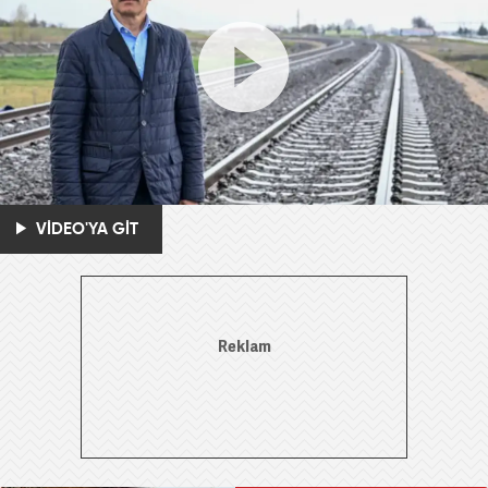
VİDEO'YA GİT