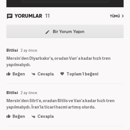
11
YORUMLAR
TÜMÜ
Bir Yorum Yapın
Bitlisi
2 ay önce
Mersin’den Diyarbakır’a, oradan Van’ a kadar hızlı tren
yapılmalıydı.
Beğen
Cevapla
Toplam
1
beğeni
Bitlisi
2 ay önce
Mersin’den Siirt’e, oradan Bitlis ve Van’a kadar hızlı tren
yapılmalıydı. İran’la ticari hacmi artmış olurdu.
Beğen
Cevapla