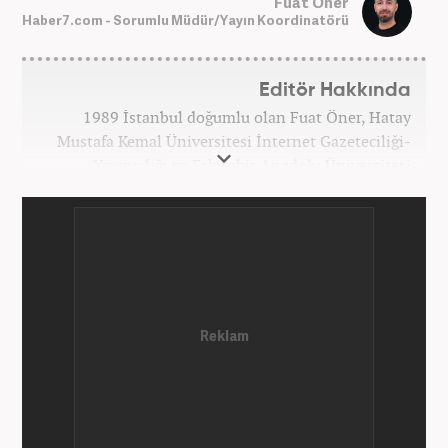
Fuat Öner
Haber7.com - Sorumlu Müdür/Yayın Koordinatörü
Editör Hakkında
1989 İstanbul doğumlu olan Fuat Öner, Hatay
Mustafa Kemal Üniversitesi İnternet Gazeteciliği-
Yayıncılığı ve Eskişehir Anadolu Üniversitesi
İşletme bölümlerinden mezun oldu. Marmara
Üniversitesi Sosyal Medya Yönetimi’nde yüksek
lisans Eğitimini tamamladı. Medya sektörüne 2008
yılında adım atan Öner, Star TV ve Habertürk
gazetelerinde çeşitli görevler üstlendi. 2012 yılında
Kanal7 Medya Grubu'na haber editörü olarak katılan
Öner, şu anda Haber7.com'da Yayın Koordinatörü
olarak görev yapmaktadır. Evli ve bir çocuk babasıdır.