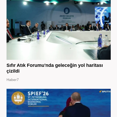
Sıfır Atık Forumu'nda geleceğin yol haritası
çizildi
Haber7