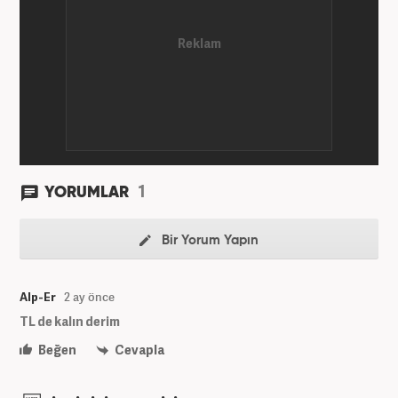
1
YORUMLAR
Bir Yorum Yapın
Alp-Er
2 ay önce
TL de kalın derim
Beğen
Cevapla