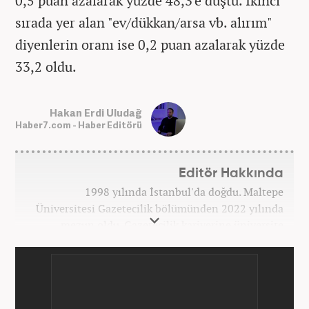
0,5 puan azalarak yüzde 48,3'e düştü. İkinci
sırada yer alan "ev/dükkan/arsa vb. alırım"
diyenlerin oranı ise 0,2 puan azalarak yüzde
33,2 oldu.
Hakan Erdi Uludağ
Haber7.com - Haber Editörü
Editör Hakkında
1998 yılında İstanbul'da doğdu. Maltepe
Üniversitesi Gazetecilik bölümünden 2022 yılında
mezun oldu. Gazetecilik kariyerine üniversite
yıllarında okurken başladı. 4 yıldır aktif olarak
Gazetecilik kariyerini sürdürüyor. Meslek hayatına
Kanal 7 Medya Grubu'na bağlı Haber7.com'da
'Editör' olarak devam ediyor.