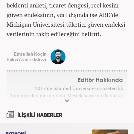
beklenti anketi, ticaret dengesi, reel kesim
güven endeksinin, yurt dışında ise ABD'de
Michigan Üniversitesi tüketici güven endeksi
verilerinin takip edileceğini belirtti.
Emrullah Koçin
Haber7.com - Editör
Editör Hakkında
2017'de İstanbul Üniversitesi Gazetecilik
bölümünden mezun oldu. Meslek hayatına ilk olarak
Genç Dergi'de başladı. Daha sonra Sadece
haber.com'da internet haberciliğine başladı. 2019
İLİŞKİLİ HABERLER
yılında Haber7.com ailesine dahil olan Koçin,
''Ekonomi ve Otomobil Editörü'' olarak meslek
hayatına devam etmektedir.
EKONOMİ