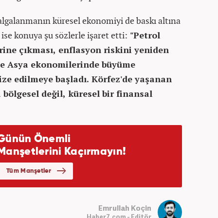
algalanmanın küresel ekonomiyi de baskı altına
 ise konuya şu sözlerle işaret etti:
"Petrol
erine çıkması, enflasyon riskini yeniden
ve Asya ekonomilerinde büyüme
vize edilmeye başladı. Körfez'de yaşanan
bölgesel değil, küresel bir finansal
Emrullah Koçin
Haber7.com - Editör