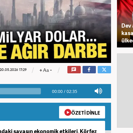
Dev 
kasa
ülke
20.05.2026 17:29
00:00
/
02:35
ÖZETİ DİNLE
ındaki savaşın ekonomik etkileri, Körfez