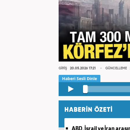
GİRİŞ
20.05.2026 17:21
GÜNCELLEME
HABERİN ÖZETİ
ABD, İsrail ve İran aras