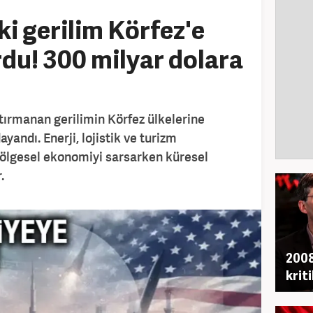
i gerilim Körfez'e
rdu! 300 milyar dolara
 tırmanan gerilimin Körfez ülkelerine
yandı. Enerji, lojistik ve turizm
 bölgesel ekonomiyi sarsarken küresel
.
2008
krit