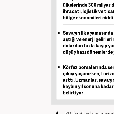
ülkelerinde 300 milyar d
ihracatı, lojistik ve tic
bölge ekonomileri ciddi 
Savaşın ilk aşamasında 
aştığı ve enerji gelirle
dolardan fazla kayıp yaş
düşüş bazı dönemlerde 
Körfez borsalarında ser
çıkışı yaşanırken, turi
arttı. Uzmanlar, savaş
kaybın yıl sonuna kadar
belirtiyor.
BD, İsrail ve İran arası