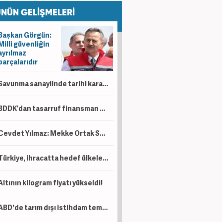
NÜN GELİŞMELERİ
Başkan Görgün:
Milli güvenliğin
ayrılmaz
parçalarıdır
Savunma sanayiinde tarihi karar! İki dev milli motor için birleşiyor
BDDK’dan tasarruf finansman düzenlemesi! Taşıt, konut ve iş yerinde limitler değişti
Cevdet Yılmaz: Mekke Ortak Savunma Anlaşması tarihi bir adımdır
Türkiye, ihracatta hedef ülkelere 6 ayda 94 milyar dolarlık satış yaptı
Altının kilogram fiyatı yükseldi!
ABD'de tarım dışı istihdam temmuzda beklentilerin aksine geriledi