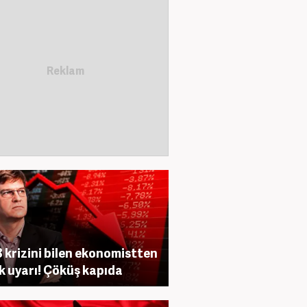
 krizini bilen ekonomistten
ik uyarı! Çöküş kapıda