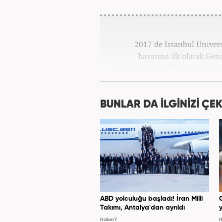
2017'de İstanbul Üniver
hayatına ilk olarak Gen
internet haberciliğine başladı.
''Ekonomi ve Otomobil E
BUNLAR DA İLGİNİZİ ÇEK
ABD yolculuğu başladı! İran Milli
Takımı, Antalya'dan ayrıldı
y
Haber7
H