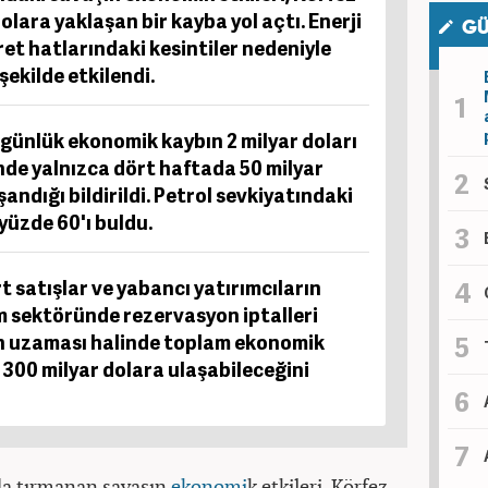
olara yaklaşan bir kayba yol açtı. Enerji
GÜ
aret hatlarındaki kesintiler nedeniyle
şekilde etkilendi.
günlük ekonomik kaybın 2 milyar doları
rinde yalnızca dört haftada 50 milyar
andığı bildirildi. Petrol sevkiyatındaki
yüzde 60'ı buldu.
t satışlar ve yabancı yatırımcıların
zm sektöründe rezervasyon iptalleri
ın uzaması halinde toplam ekonomik
 300 milyar dolara ulaşabileceğini
nda tırmanan savaşın
ekonomi
k etkileri, Körfez