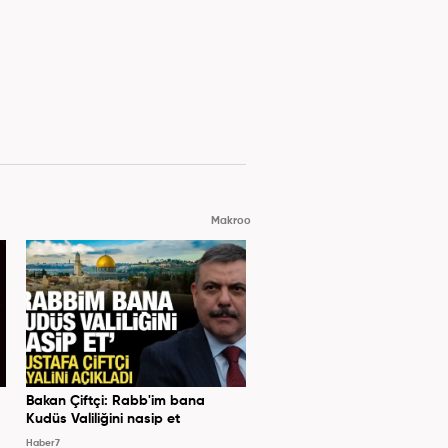
Makroo
Bakan Çiftçi: Rabb'im bana
Kudüs Valiliğini nasip et
Haber7