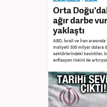
EKONOMİ HABERLERİ
EKONOMİ
Orta Doğu'dak
ağır darbe vu
yaklaştı
ABD, İsrail ve İran arasında
maliyeti 300 milyar dolara da
sektörlerindeki kesintiler,
enflasyon riskini de artırıyor