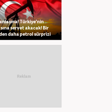
anlaşma! Türkiye'nin
sına servet akacak! Bir
den daha petrol sürprizi