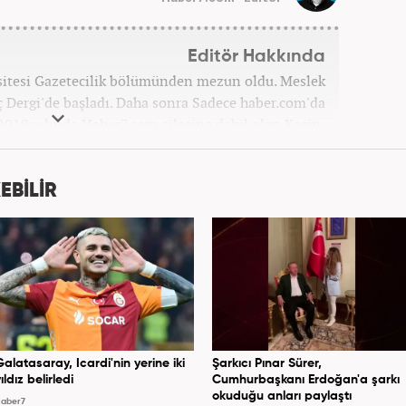
Editör Hakkında
sitesi Gazetecilik bölümünden mezun oldu. Meslek
ç Dergi'de başladı. Daha sonra Sadece haber.com'da
 2019 yılında Haber7.com ailesine dahil olan Koçin,
ditörü'' olarak meslek hayatına devam etmektedir.
EBİLİR
Galatasaray, Icardi'nin yerine iki
Şarkıcı Pınar Sürer,
ıldız belirledi
Cumhurbaşkanı Erdoğan'a şarkı
okuduğu anları paylaştı
aber7