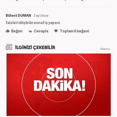
Bülent DUMAN
2 ay önce
faizleri düşürün esnaf iş yapsın
Beğen
Cevapla
Toplam
6
beğeni
İLGİNİZİ ÇEKEBİLİR
Makroo