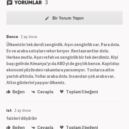
3
YORUMLAR
Bir Yorum Yapın
Bence
2 ay önce
Ülkemizin tek derdi zenginlik. Aşırı zenginlik var. Para dolu.
Ev ve araba satışları rekor kırıyor. Restaurantlar dolu.
Herkes mutlu. Aşırı refah ve zenginlik bir tek derdimiz. Kişi
başı gelirde Almanya'yı da ABD yi de geçtik bence. Kayıtdışı
ekonomi yüzünden rakamlara yansımıyor. Tonlarca altın
yastık altinda. Yollar araba dolu. Insandan çok araba var.
Altın günlerini yaşıyor ülkemiz.
Beğen
Cevapla
Toplam
5
beğeni
ist
2 ay önce
faizleri düşürün
Beğen
Cevapla
Toplam
3
beğeni