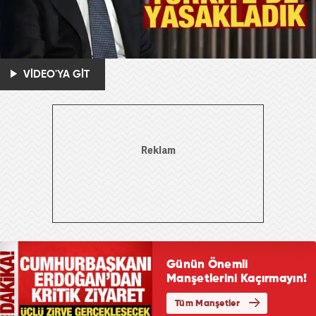
VİDEO'YA GİT