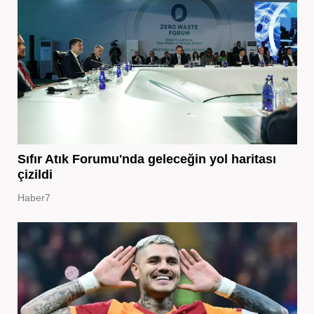
Sıfır Atık Forumu'nda geleceğin yol haritası
çizildi
Haber7