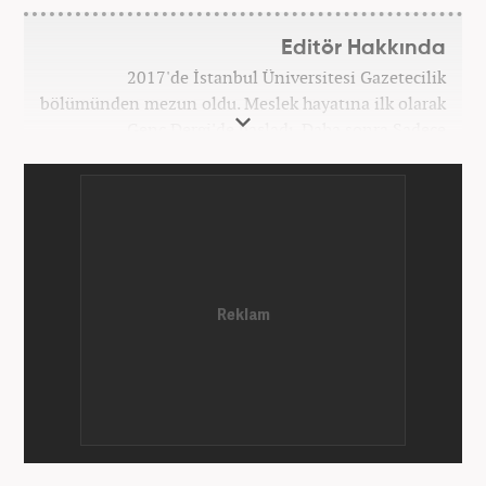
Editör Hakkında
2017'de İstanbul Üniversitesi Gazetecilik
bölümünden mezun oldu. Meslek hayatına ilk olarak
Genç Dergi'de başladı. Daha sonra Sadece
haber.com'da internet haberciliğine başladı. 2019
yılında Haber7.com ailesine dahil olan Koçin,
''Ekonomi ve Otomobil Editörü'' olarak meslek
hayatına devam etmektedir.