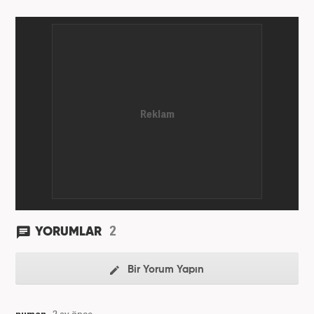
2
YORUMLAR
Bir Yorum Yapın
numan
2 ay önce