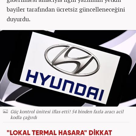
bayiler tarafından ücretsiz güncelleneceğini
duyurdu.
Güç kontrol ünitesi iflas etti! 54 binden fazla aracı acil
kodla çağırdı
"LOKAL TERMAL HASARA" DİKKAT