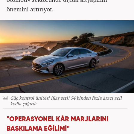
önemini artırıyor.
Güç kontrol ünitesi iflas etti! 54 binden fazla aracı acil
kodla çağırdı
"OPERASYONEL KÂR MARJLARINI
BASKILAMA EĞİLİMİ"