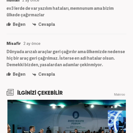
ev3 lerde de var yazılım hataları, memnunum ama bizim
ülkede çağırmazlar
Beğen
Cevapla
Misafir
2 ay önce
Dünyada arızalı araçlar geri çağırılır ama ülkemizde nedense
hiç bir araç geri çağrılmaz. İsterse en adi hatalar olsun.
Demekki bizden, yasalardan adamlar çekinmiyor.
Beğen
Cevapla
İLGİNİZİ ÇEKEBİLİR
Makroo