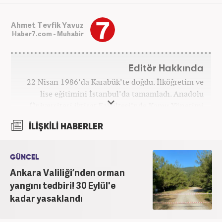
Ahmet Tevfik Yavuz
Haber7.com - Muhabir
Editör Hakkında
22 Nisan 1986’da Karabük’te doğdu. İlköğretim ve
lise eğitimini İstanbul’da tamamladı. Anadolu
Üniversitesi iktisat Fakültesi’nde Kamu Yönetimi
okudu. Gazetecilik mesleğine 2021 yılında başladı.
İLİŞKİLİ HABERLER
Çalışma hayatına Haber7.com bünyesindeki
Gezelim.com seyahat sitesinde devam etmektedir.
GÜNCEL
Ankara Valiliği’nden orman
yangını tedbiri! 30 Eylül'e
kadar yasaklandı