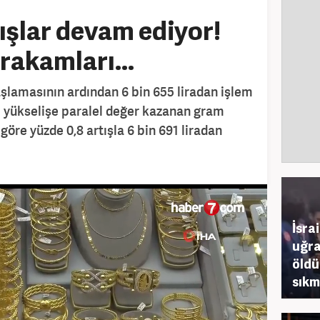
nışlar devam ediyor!
 rakamları...
şlamasının ardından 6 bin 655 liradan işlem
i yükselişe paralel değer kazanan gram
göre yüzde 0,8 artışla 6 bin 691 liradan
İsra
uğra
öldü
sıkm