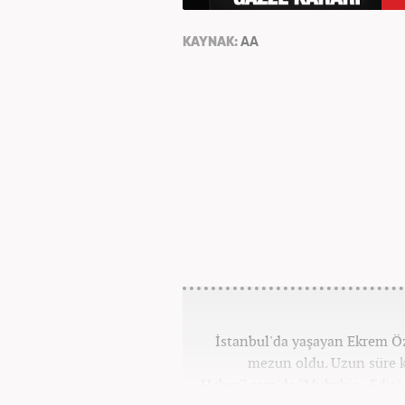
KAYNAK:
AA
İstanbul'da yaşayan Ekrem Ö
mezun oldu. Uzun süre k
Haber7.com'da "Muhabir - Editö