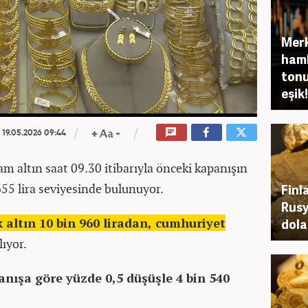
Merk
haml
tonu
eşik!
19.05.2026 09:44
m altın saat 09.30 itibarıyla önceki kapanışın
655 lira seviyesinde bulunuyor.
Finl
Rusy
 altın 10 bin 960 liradan, cumhuriyet
dola
lıyor.
anışa göre yüzde 0,5 düşüşle 4 bin 540