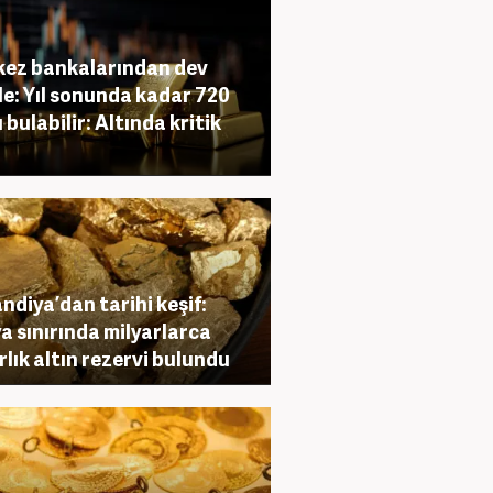
ez bankalarından dev
e: Yıl sonunda kadar 720
 bulabilir: Altında kritik
andiya’dan tarihi keşif:
a sınırında milyarlarca
rlık altın rezervi bulundu