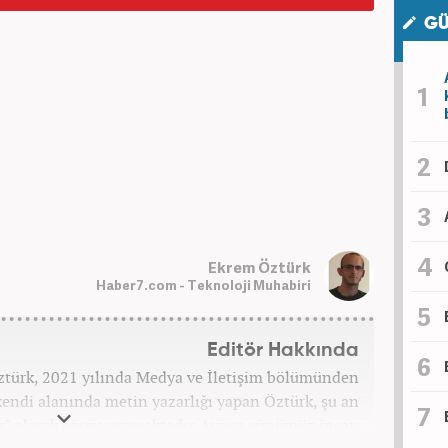
GÜ
Ekrem Öztürk
Haber7.com - Teknoloji Muhabiri
Editör Hakkında
ztürk, 2021 yılında Medya ve İletişim bölümünden
endi alanında metin yazarlığı yapan Öztürk, şu an
r" olarak görev yapmaktadır. Ayrıca günümüz insan