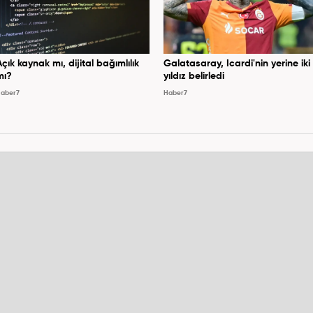
Açık kaynak mı, dijital bağımlılık
Galatasaray, Icardi'nin yerine iki
mı?
yıldız belirledi
aber7
Haber7