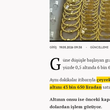
GİRİŞ
19.05.2026 09:38
GÜNCELLEME
G
üne düşüşle başlayan gra
yüzde 0,5 altında 6 bin 
Aynı dakikalar itibarıyla
çeyrek
altını 43 bin 650 liradan
satı
Altının onsu ise önceki kap
dolardan işlem görüyor.