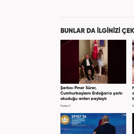
ilişkilerinde saygının ve em
değ
BUNLAR DA İLGİNİZİ ÇEK
Şarkıcı Pınar Sürer,
Cumhurbaşkanı Erdoğan'a şarkı
okuduğu anları paylaştı
Haber7
H