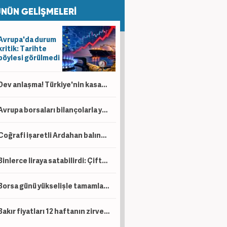
NÜN GELİŞMELERİ
Avrupa'da durum
kritik: Tarihte
böylesi görülmedi
Dev anlaşma! Türkiye'nin kasasına servet akacak! Bir ülkeden daha petrol sürprizi
Avrupa borsaları bilançolarla yükseldi! İngiltere negatif ayrıştı
Coğrafi işaretli Ardahan balında hasat başladı!
Binlerce liraya satabilirdi: Çiftçi ürünlerini ücretsiz dağıttı!
Borsa günü yükselişle tamamladı! En çok kazandıran belli oldu
Bakır fiyatları 12 haftanın zirvesinde!