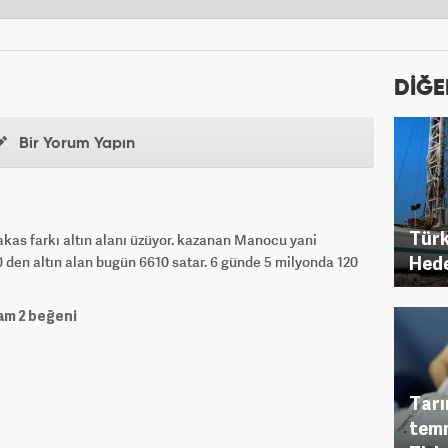
DİĞE
Bir Yorum Yapın
Türk
makas farkı altın alanı üzüyor. kazanan Manocu yani
Hede
en altın alan bugün 6610 satar. 6 günde 5 milyonda 120
am
2
beğeni
Tarı
temm