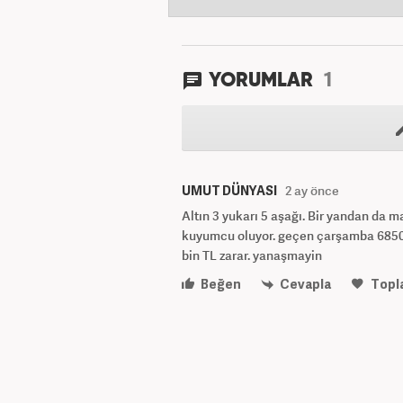
1
YORUMLAR
UMUT DÜNYASI
2 ay önce
Altın 3 yukarı 5 aşağı. Bir yandan da 
kuyumcu oluyor. geçen çarşamba 6850 d
bin TL zarar. yanaşmayin
Beğen
Cevapla
Topl