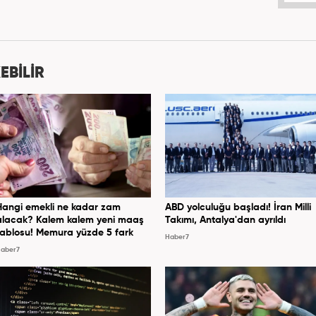
patinin çok büyük bir güç olduğuna inanmakta ve bu
erleri meslek hayatında da ön planda tutmaktadır.
EBİLİR
Hangi emekli ne kadar zam
ABD yolculuğu başladı! İran Milli
alacak? Kalem kalem yeni maaş
Takımı, Antalya'dan ayrıldı
tablosu! Memura yüzde 5 fark
Haber7
aber7