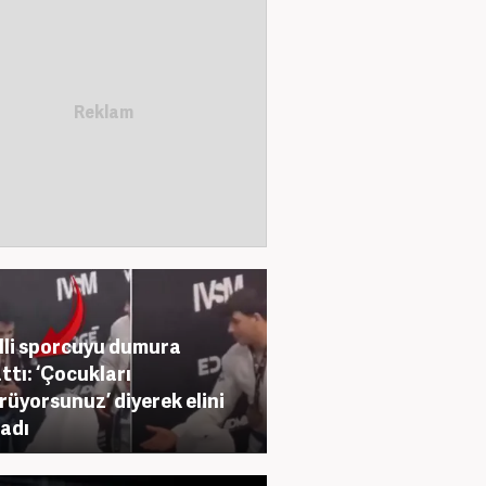
illi sporcuyu dumura
ttı: ‘Çocukları
rüyorsunuz’ diyerek elini
adı