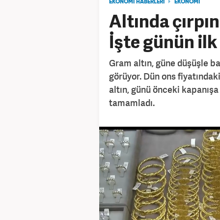
EKONOMİ HABERLERİ
EKONOMİ
Altında çırpı
İşte günün ilk
Gram altın, güne düşüşle ba
görüyor. Dün ons fiyatındak
altın, günü önceki kapanışa 
tamamladı.