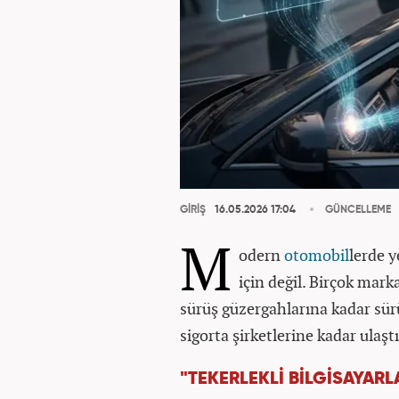
GİRİŞ
16.05.2026 17:04
GÜNCELLEME
M
odern
otomobil
lerde y
için değil. Birçok mark
sürüş güzergahlarına kadar sürü
sigorta şirketlerine kadar ulaştı
"TEKERLEKLİ BİLGİSAYAR