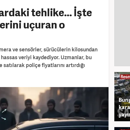
daki tehlike... İşte
erini uçuran o
era ve sensörler, sürücülerin kilosundan
 hassas veriyi kaydediyor. Uzmanlar, bu
e satılarak poliçe fiyatlarını artırdığı
Bung
kara
yayı