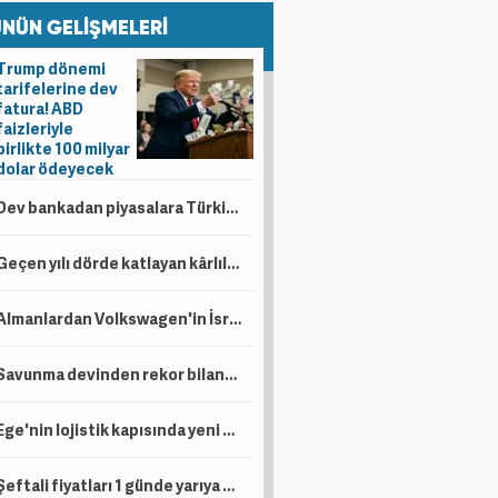
NÜN GELİŞMELERİ
Trump dönemi
tarifelerine dev
fatura! ABD
faizleriyle
birlikte 100 milyar
dolar ödeyecek
Dev bankadan piyasalara Türkiye mesajı: Yıl sonu faiz indirimi ve tahvil hamlesi gündemde
Geçen yılı dörde katlayan kârlılık! Tüpraş 6 ayda 49,8 milyar TL kâr açıkladı
Almanlardan Volkswagen'in İsrailli Rafael ile üretim planına tepki
Savunma devinden rekor bilanço! 6 aylık net kâr 14,4 milyar lirayı aştı
Ege'nin lojistik kapısında yeni dönem: İzmir Limanı modernizasyonla devleşecek
Şeftali fiyatları 1 günde yarıya düştü