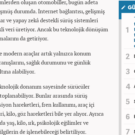
emlerden oluşan otomobiller, bugün adeta
GÜ
üşmüş durumda. İnternet bağlantısı, gelişmiş
ar ve yapay zekâ destekli sürüş sistemleri
li veri üretiyor. Ancak bu teknolojik dönüşüm
malarını da getiriyor.
e modern araçlar artık yalnızca konum
vranışlarını, sağlık durumunu ve günlük
tına alabiliyor.
eknolojik donanım sayesinde sürücüler
toplanabiliyor. Bunlar arasında sürüş
ksiyon hareketleri, fren kullanımı, araç içi
i, kilo, göz hareketleri bile yer alıyor. Ayrıca
da yaş, kilo, ırk, psikolojik eğilimler ve
lgilerin de işlenebileceği belirtiliyor.