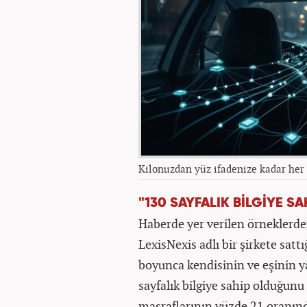
Kilonuzdan yüz ifadenize kadar her ş
"130 SAYFALIK BİLGİYE SA
Haberde yer verilen örneklerden
LexisNexis adlı bir şirkete sattığ
boyunca kendisinin ve eşinin ya
sayfalık bilgiye sahip olduğunu
masraflarının yüzde 21 oranında