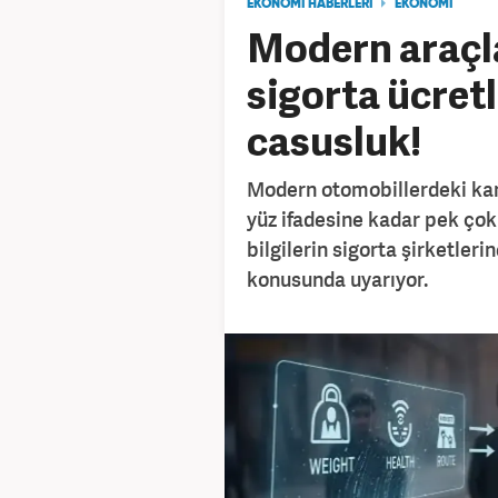
EKONOMİ HABERLERİ
EKONOMİ
Modern araçlar
sigorta ücretl
casusluk!
Modern otomobillerdeki kam
yüz ifadesine kadar pek çok
bilgilerin sigorta şirketlerin
konusunda uyarıyor.