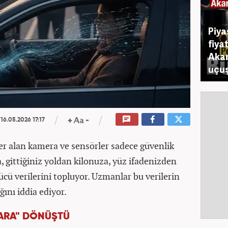
Piya
fiya
Akar
uçuş
16.05.2026 17:17
er alan kamera ve sensörler sadece güvenlik
a, gittiğiniz yoldan kilonuza, yüz ifadenizden
cü verilerini topluyor. Uzmanlar bu verilerin
ğını iddia ediyor.
LARA" DÖNÜŞTÜ