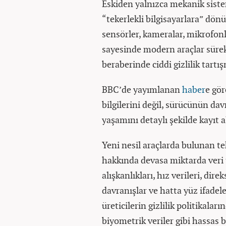
Eskiden yalnızca mekanik sist
“tekerlekli bilgisayarlara” dön
sensörler, kameralar, mikrofonl
sayesinde modern araçlar sürek
beraberinde ciddi gizlilik tartış
BBC’de yayımlanan
haber
e gör
bilgilerini değil, sürücünün da
yaşamını detaylı şekilde kayıt al
Yeni nesil araçlarda bulunan t
hakkında devasa miktarda veri 
alışkanlıkları, hız verileri, dire
davranışlar ve hatta yüz ifadeler
üreticilerin gizlilik politikaların
biyometrik veriler gibi hassas bi