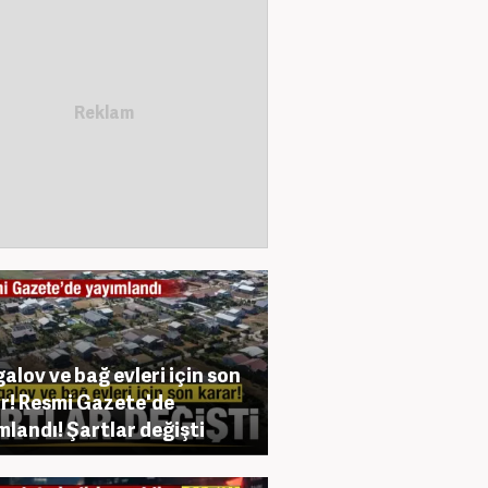
alov ve bağ evleri için son
r! Resmi Gazete'de
mlandı! Şartlar değişti