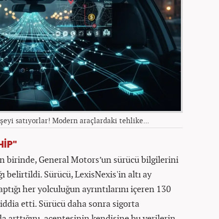
eyi satıyorlar! Modern araçlardaki tehlike...
HİP"
 birinde, General Motors’un sürücü bilgilerini
ı belirtildi. Sürücü, LexisNexis'in altı ay
ptığı her yolculuğun ayrıntılarını içeren 130
 iddia etti. Sürücü daha sonra sigorta
 arttığını, acentesinin kendisine bu verilerin