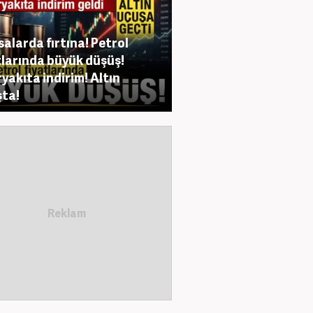
salarda fırtına! Petrol
tlarında büyük düşüş!
yakıta indirim! Altın
ta!