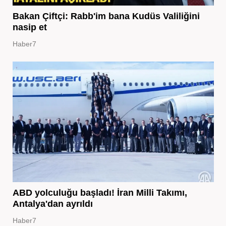
Bakan Çiftçi: Rabb'im bana Kudüs Valiliğini
nasip et
Haber7
ABD yolculuğu başladı! İran Milli Takımı,
Antalya'dan ayrıldı
Haber7