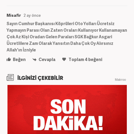
Misafir
2 ay önce
Sayın Cumhur Başkanısı Köprüleri Oto Yolları Ücretsiz
Yapmayın Parası Olan Zaten Oraları Kullanıyor Kullanamayan
Çok Az Kişi Oradan Gelen Paraları SGK Bağkur Asgari
Ücretlilere Zam Olarak Yansıtın Daha Çok Oy Alırsınız
Allah'ın İzniyle
Beğen
Cevapla
Toplam
4
beğeni
İLGİNİZİ ÇEKEBİLİR
Makroo