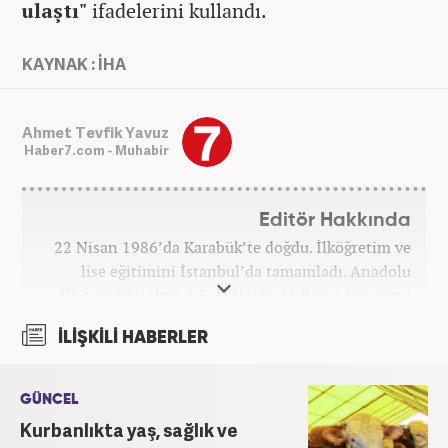
ulaştı"
ifadelerini kullandı.
KAYNAK : İHA
Ahmet Tevfik Yavuz
Haber7.com - Muhabir
Editör Hakkında
22 Nisan 1986’da Karabük’te doğdu. İlköğretim ve
lise eğitimini İstanbul’da tamamladı. Anadolu
Üniversitesi iktisat Fakültesi’nde Kamu Yönetimi
okudu. Gazetecilik mesleğine 2021 yılında başladı.
İLİŞKİLİ HABERLER
Çalışma hayatına Haber7.com bünyesindeki
Gezelim.com seyahat sitesinde devam etmektedir.
GÜNCEL
Kurbanlıkta yaş, sağlık ve