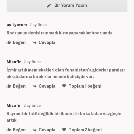
Bir Yorum Yapın
asıl yorum
2 ay önce
Bodrumun denixi ısınmadı ki ne yapacaklar bodrumda
Beğen
Cevapla
Misafir
2 ay önce
İzmir artık memleketleri olan Yunanistan'a giderler paraları
akrabalarına bırakırlar hemde bahşişde var.
Beğen
Cevapla
Toplam
1
beğeni
Misafir
2 ay önce
Bayram bir tatil değildir bir ibadettir bu kafadan vazgeçin
artık
Beğen
Cevapla
Toplam
2
beğeni