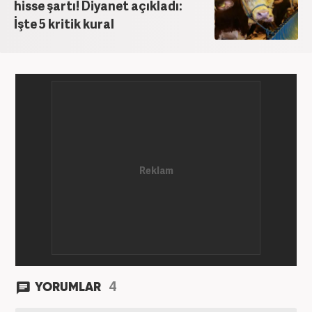
hisse şartı! Diyanet açıkladı:
İşte 5 kritik kural
4
YORUMLAR