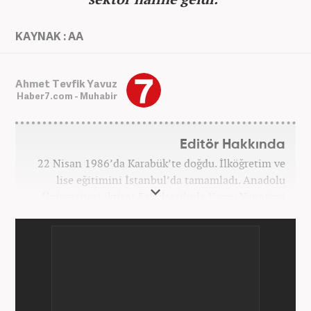
KAYNAK : AA
Ahmet Tevfik Yavuz
Haber7.com - Muhabir
Editör Hakkında
22 Nisan 1986’da Karabük’te doğdu. İlköğretim ve
lise eğitimini İstanbul’da tamamladı. Anadolu
Üniversitesi iktisat Fakültesi’nde Kamu Yönetimi
okudu. Gazetecilik mesleğine 2021 yılında başladı.
Çalışma hayatına Haber7.com bünyesindeki
Gezelim.com seyahat sitesinde devam etmektedir.