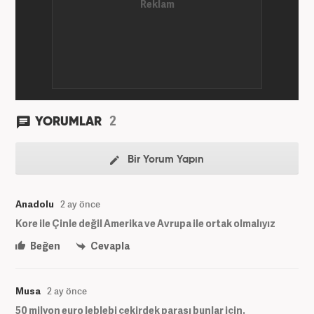
2
YORUMLAR
Bir Yorum Yapın
Anadolu
2 ay önce
Kore ile Çinle değil Amerika ve Avrupa ile ortak olmalıyız
Beğen
Cevapla
Musa
2 ay önce
50 milyon euro leblebi çekirdek parası bunlar için.