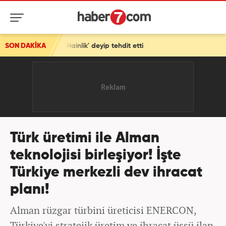
ainlik' deyip tehdit etti
SON DAKİKA
Türk üretimi ile Alman
teknolojisi birleşiyor! İşte
Türkiye merkezli dev ihracat
planı!
Alman rüzgar türbini üreticisi ENERCON,
Türkiye'yi stratejik üretim ve ihracat üssü ilan