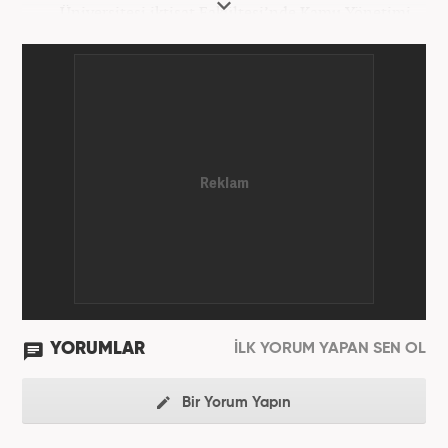
Üniversitesi iktisat Fakültesi’nde Kamu Yönetimi
okudu. Gazetecilik mesleğine 2021 yılında başladı.
Çalışma hayatına Haber7.com bünyesindeki
Gezelim.com seyahat sitesinde devam etmektedir.
YORUMLAR
İLK YORUM YAPAN SEN OL
Bir Yorum Yapın