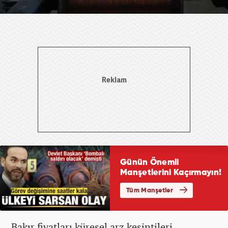
Bakır fiyatları küresel arz kesintileri