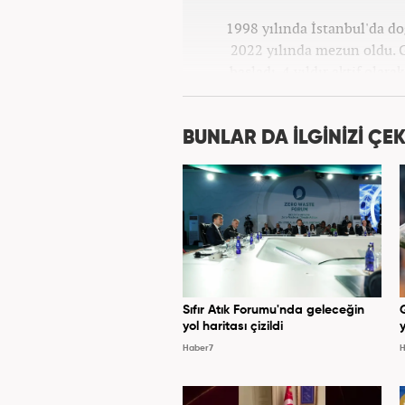
1998 yılında İstanbul'da d
2022 yılında mezun oldu. G
başladı. 4 yıldır aktif olar
Kanal 7 Medya Grubu'na 
BUNLAR DA İLGİNİZİ ÇEK
Sıfır Atık Forumu'nda geleceğin
yol haritası çizildi
y
Haber7
H