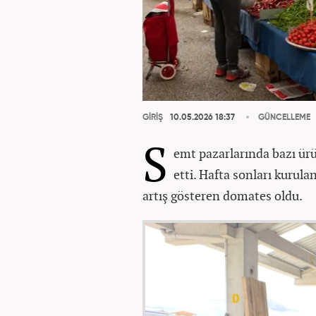
GİRİŞ
10.05.2026 18:37
GÜNCELLEME
S
emt pazarlarında bazı ürü
etti. Hafta sonları kurul
artış gösteren domates oldu.