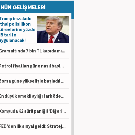
NÜN GELİŞMELERİ
Trump imzaladı:
İthal polisilikon
türevlerine yüzde
15 tarife
uygulanacak!
Gram altında 7 bin TL kapıda mı? İşte o kritik senaryo!
Petrol fiyatları güne nasıl başladı? Milyonların gözü bu veride!
Borsa güne yükselişle başladı! Gözler 14 bin puanda
En düşük emekli aylığı fark ödemeleri hesaplara yatırıldı
Komşuda K2 sürü paniği! 'Diğerlerinden çok daha farklı bir silah!'
FED'den ilk sinyal geldi: Stratejiyi değiştiriyorlar!