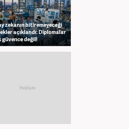
y zekanın bitiremeyeceği
ekler açıklandı: Diplomalar
k güvence değil!