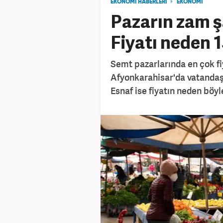
EKONOMİ HABERLERİ
EKONOMİ
Pazarın zam ş
Fiyatı neden 1
Semt pazarlarında en çok fiy
Afyonkarahisar'da vatandaşl
Esnaf ise fiyatın neden böyl