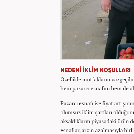
NEDENİ İKLİM KOŞULLARI
Özellikle mutfakların vazgeçil
hem pazarcı esnafını hem de al
Pazarcı esnafı ise fiyat artışı
olumsuz iklim şartları olduğun
aksaklıkların piyasadaki ürün d
esnaflar, arzın azalmasıyla birli