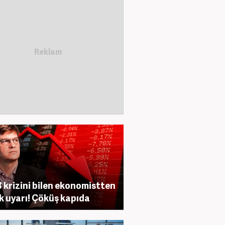
 krizini bilen ekonomistten
ik uyarı! Çöküş kapıda