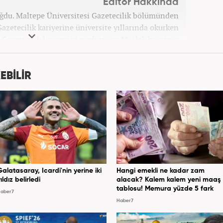
Editör Hakkında
oğdu. Maltepe Üniversitesi Gazetecilik bölümünden
azetecilik kariyerine üniversite yıllarında okurken
ak Gazetecilik kariyerini sürdürüyor. Meslek hayatına
bağlı Haber7.com'da 'Editör' olarak devam ediyor.
EBİLİR
Galatasaray, Icardi'nin yerine iki
Hangi emekli ne kadar zam
ıldız belirledi
alacak? Kalem kalem yeni maaş
tablosu! Memura yüzde 5 fark
aber7
Haber7