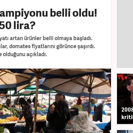
ampiyonu belli oldu!
50 lira?
atı artan ürünler belli olmaya başladı.
ar, domates fiyatlarını görünce şaşırdı.
e olduğunu açıkladı.
2008
krit