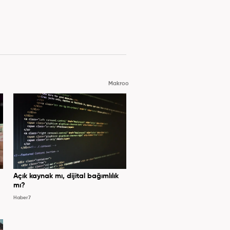
Makroo
Açık kaynak mı, dijital bağımlılık
mı?
Haber7