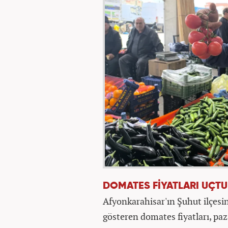
DOMATES FİYATLARI UÇTU
Afyonkarahisar'ın Şuhut ilçesin
gösteren domates fiyatları, pa