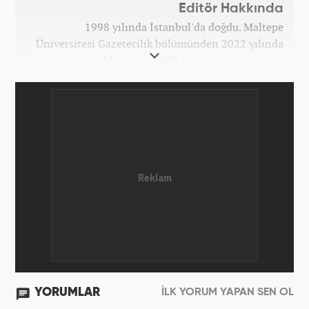
Editör Hakkında
1998 yılında İstanbul'da doğdu. Maltepe
Üniversitesi Gazetecilik bölümünden 2022 yılında
mezun oldu. Gazetecilik kariyerine üniversite
yıllarında okurken başladı. 4 yıldır aktif olarak
Gazetecilik kariyerini sürdürüyor. Meslek hayatına
Kanal 7 Medya Grubu'na bağlı Haber7.com'da
'Editör' olarak devam ediyor.
YORUMLAR
İLK YORUM YAPAN SEN OL