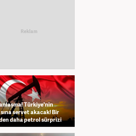
anlaşma! Türkiye'nin
sına servet akacak! Bir
den daha petrol sürprizi