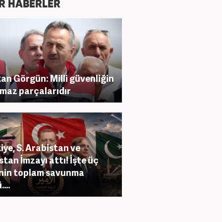
R HABERLER
an Görgün: Milli güvenliğin
lmaz parçalarıdır
iye, S. Arabistan ve
stan İmzayı attı! İşte üç
nin toplam savunma
...