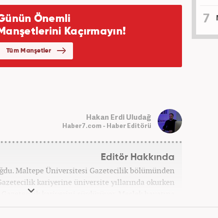
Hakan Erdi Uludağ
Haber7.com - Haber Editörü
Editör Hakkında
oğdu. Maltepe Üniversitesi Gazetecilik bölümünden
azetecilik kariyerine üniversite yıllarında okurken
ak Gazetecilik kariyerini sürdürüyor. Meslek hayatına
bağlı Haber7.com'da 'Editör' olarak devam ediyor.