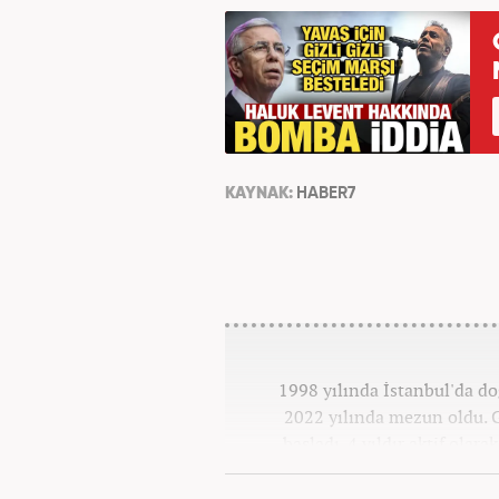
KAYNAK:
HABER7
1998 yılında İstanbul'da d
2022 yılında mezun oldu. G
başladı. 4 yıldır aktif olar
Kanal 7 Medya Grubu'na 