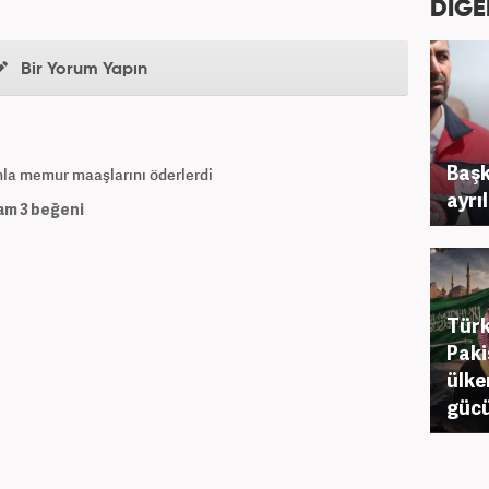
DİĞE
Bir Yorum Yapın
Başk
nla memur maaşlarını öderlerdi
ayrı
am
3
beğeni
Türk
Paki
ülke
gücü.