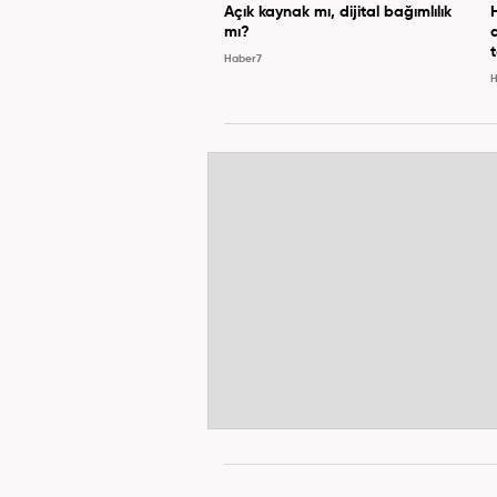
Açık kaynak mı, dijital bağımlılık
mı?
Haber7
H