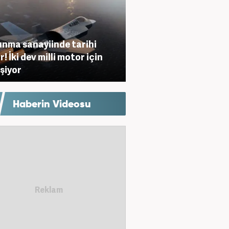
nma sanayiinde tarihi
! İki dev milli motor için
eşiyor
Haberin Videosu