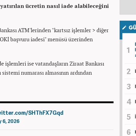
atırılan ücretin nasıl iade alabileceğini
GÜ
 Bankası ATM'lerinden "kartsız işlemler > diğer
 TOKİ başvuru iadesi" menüsü üzerinden
e işlemleri ise vatandaşların Ziraat Bankası
rı sistemi numarası almasının ardından
witter.com/SHThFX7Gqd
 6, 2026