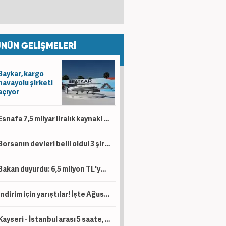
NÜN GELİŞMELERİ
Baykar, kargo
havayolu şirketi
açıyor
Esnafa 7,5 milyar liralık kaynak! 'Kesintisiz bir şekilde desteklemeye devam'
Borsanın devleri belli oldu! 3 şirketin piyasa değeri 1 trilyon lirayı aştı
Bakan duyurdu: 6,5 milyon TL'ye kadar destek sağlanacak!
İndirim için yarıştılar! İşte Ağustos ayı kampanyalı sıfır otomobil fiyatları!
Kayseri - İstanbul arası 5 saate, Kayseri - Ankara arası da 1 saat 45 dakikaya düşecek!