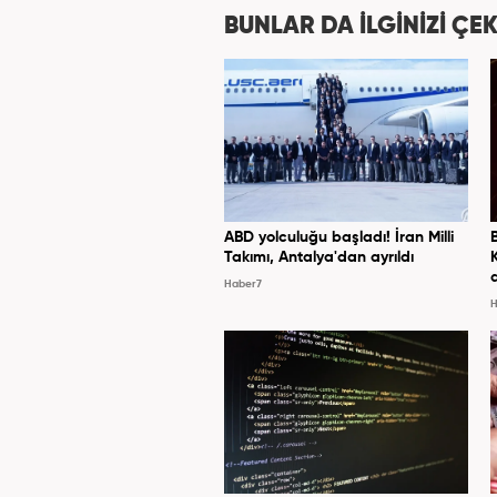
BUNLAR DA İLGİNİZİ ÇEK
ABD yolculuğu başladı! İran Milli
Takımı, Antalya'dan ayrıldı
Haber7
H