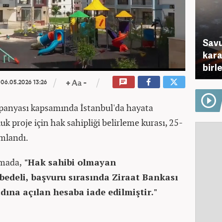
Savu
karar
birl
06.05.2026 13:26
panyası kapsamında İstanbul'da hayata
uk proje için hak sahipliği belirleme kurası, 25-
mlandı.
amada,
"Hak sahibi olmayan
bedeli, başvuru sırasında Ziraat Bankası
dına açılan hesaba iade edilmiştir."