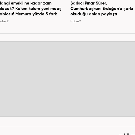
Hangi emekli ne kadar zam
Şarkıcı Pınar Sürer,
alacak? Kalem kalem yeni maaş
Cumhurbaşkanı Erdoğan'a şarkı
tablosu! Memura yüzde 5 fark
okuduğu anları paylaştı
aber7
Haber7