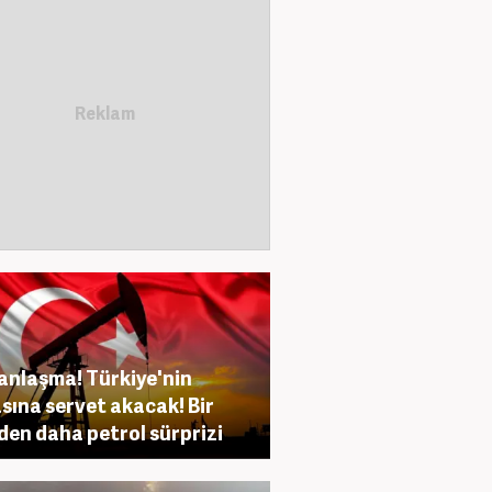
anlaşma! Türkiye'nin
sına servet akacak! Bir
den daha petrol sürprizi