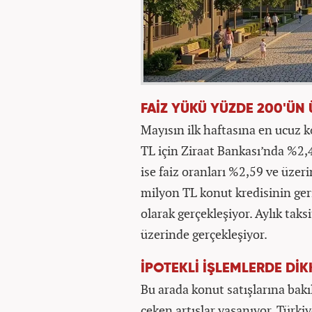
FAİZ YÜKÜ YÜZDE 200'ÜN
Mayısın ilk haftasına en ucuz k
TL için Ziraat Bankası’nda %2
ise faiz oranları %2,59 ve üzer
milyon TL konut kredisinin ge
olarak gerçekleşiyor. Aylık tak
üzerinde gerçekleşiyor.
İPOTEKLİ İŞLEMLERDE DİK
Bu arada konut satışlarına bakıl
çeken artışlar yaşanıyor. Türkiy