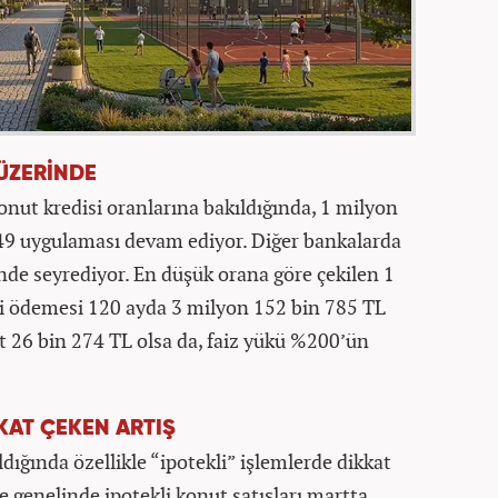
 ÜZERİNDE
onut kredisi oranlarına bakıldığında, 1 milyon
,49 uygulaması devam ediyor. Diğer bankalarda
inde seyrediyor. En düşük orana göre çekilen 1
ri ödemesi 120 ayda 3 milyon 152 bin 785 TL
sit 26 bin 274 TL olsa da, faiz yükü %200’ün
KAT ÇEKEN ARTIŞ
dığında özellikle “ipotekli” işlemlerde dikkat
e genelinde ipotekli konut satışları martta,