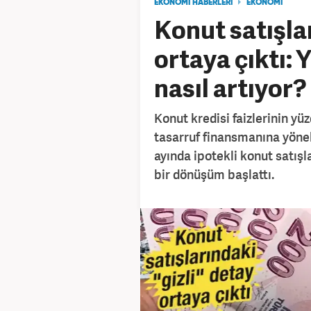
EKONOMİ HABERLERİ
EKONOMİ
Konut satışlar
ortaya çıktı:
nasıl artıyor?
Konut kredisi faizlerinin yü
tasarruf finansmanına yönel
ayında ipotekli konut satışl
bir dönüşüm başlattı.