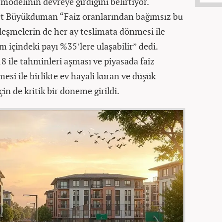
modelinin devreye girdiğini belirtiyor.
 Büyükduman “Faiz oranlarından bağımsız bu
leşmelerin de her ay teslimata dönmesi ile
am içindeki payı %35’lere ulaşabilir” dedi.
 ile tahminleri aşması ve piyasada faiz
esi ile birlikte ev hayali kuran ve düşük
in de kritik bir döneme girildi.