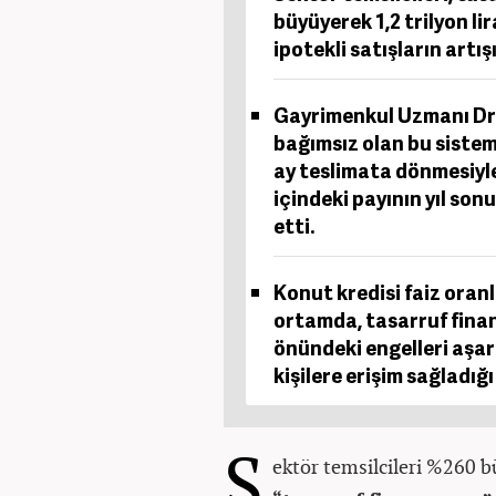
büyüyerek 1,2 trilyon li
ipotekli satışların artış
Gayrimenkul Uzmanı Dr
bağımsız olan bu sistem
ay teslimata dönmesiyle 
içindeki payının yıl son
etti.
Konut kredisi faiz oran
ortamda, tasarruf finan
önündeki engelleri aşar
kişilere erişim sağladığ
S
ektör temsilcileri %260 b