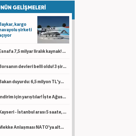
NÜN GELİŞMELERİ
Baykar, kargo
havayolu şirketi
açıyor
Esnafa 7,5 milyar liralık kaynak! 'Kesintisiz bir şekilde desteklemeye devam'
Borsanın devleri belli oldu! 3 şirketin piyasa değeri 1 trilyon lirayı aştı
Bakan duyurdu: 6,5 milyon TL'ye kadar destek sağlanacak!
İndirim için yarıştılar! İşte Ağustos ayı kampanyalı sıfır otomobil fiyatları!
Kayseri - İstanbul arası 5 saate, Kayseri - Ankara arası da 1 saat 45 dakikaya düşecek!
Mekke Anlaşması NATO'ya alternatif bir yapı değil!