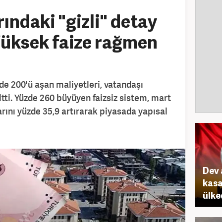
ındaki "gizli" detay
 Yüksek faize rağmen
zde 200'ü aşan maliyetleri, vatandaşı
tti. Yüzde 260 büyüyen faizsiz sistem, mart
arını yüzde 35,9 artırarak piyasada yapısal
Dev 
kasa
ülke