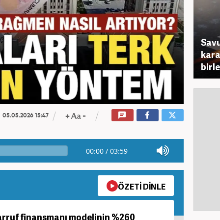
Savu
karar
birl
05.05.2026 15:47
00:00
/
03:59
ÖZETİ DİNLE
sarruf finansmanı modelinin %260