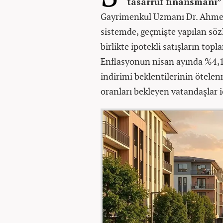
“tasarruf finansmanı”
Gayrimenkul Uzmanı Dr. Ahmet
sistemde, geçmişte yapılan söz
birlikte ipotekli satışların topl
Enflasyonun nisan ayında %4,18
indirimi beklentilerinin ötelenm
oranları bekleyen vatandaşlar iç