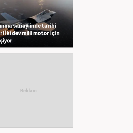
nma sanayiinde tarihi
! İki dev milli motor için
eşiyor