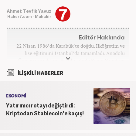
Ahmet Tevfik Yavuz
Haber7.com - Muhabir
Editör Hakkında
22 Nisan 1986’da Karabük’te doğdu. İlköğretim ve
lise eğitimini İstanbul’da tamamladı. Anadolu
Üniversitesi iktisat Fakültesi’nde Kamu Yönetimi
okudu. Gazetecilik mesleğine 2021 yılında başladı.
İLİŞKİLİ HABERLER
Çalışma hayatına Haber7.com bünyesindeki
Gezelim.com seyahat sitesinde devam etmektedir.
EKONOMİ
Yatırımcı rotayı değiştirdi:
Kriptodan Stablecoin'e kaçış!