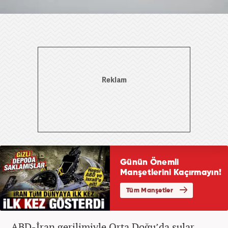
ABD-İran gerilimiyle Orta Doğu’da sular