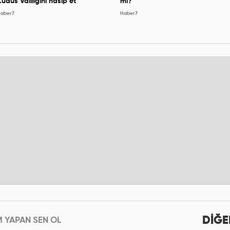
Kudüs Valiliğini nasip et
mı?
aber7
Haber7
DİĞE
M YAPAN SEN OL