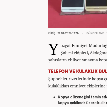
GİRİŞ
21.04.2026 17:24
GÜNCELLEME
Y
ozgat Emniyet Müdürlüğü
Şubesi ekipleri, Akdağma
şahısların ehliyet sınavına kopy
TELEFON VE KULAKLIK BU
Şüpheliler, üzerlerinde kopya 
kulaklıkları emniyet ekiplerine 
Kopya düzeneğini temin eden
kopya çekilmek üzere kulla