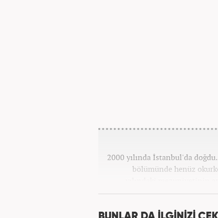
2000 yılında İstanbul'da doğdu. 
bölümünde henüz okurke
yılındaki mezuniyetinin a
görev aldı. 2024 yılının 
BUNLAR DA İLGİNİZİ ÇEK