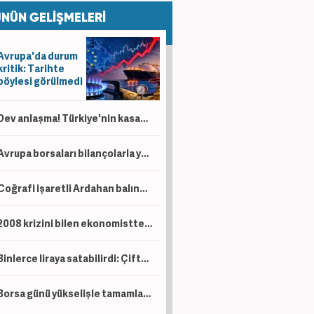
NÜN GELİŞMELERİ
Avrupa'da durum
kritik: Tarihte
böylesi görülmedi
Dev anlaşma! Türkiye'nin kasasına servet akacak! Bir ülkeden daha petrol sürprizi
Avrupa borsaları bilançolarla yükseldi! İngiltere negatif ayrıştı
Coğrafi işaretli Ardahan balında hasat başladı!
2008 krizini bilen ekonomistten kritik uyarı! Çöküş kapıda
Binlerce liraya satabilirdi: Çiftçi ürünlerini ücretsiz dağıttı!
Borsa günü yükselişle tamamladı! En çok kazandıran belli oldu