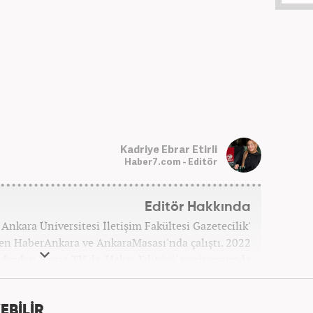
Kadriye Ebrar Etirli
Haber7.com - Editör
Editör Hakkında
Ankara Üniversitesi İletişim Fakültesi Gazetecilik'
n HaberAnkara ve AnkaraMasası'nda çalıştı. 2022
rdından Beyaz TV'de 'Haber Editörü' pozisyonunda
Şubat ayından itibaren Haber7'deki Gündem Editörü
kariyerine devam etmektedir.
EBİLİR