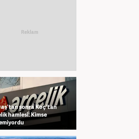
aş’tan sonra Koç’tan
lik hamlesi: Kimse
emiyordu