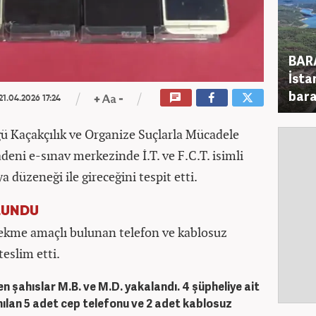
BAR
İsta
bara
21.04.2026 17:24
 Kaçakçılık ve Organize Suçlarla Mücadele
deni e-sınav merkezinde İ.T. ve F.C.T. isimli
a düzeneği ile gireceğini tespit etti.
LUNDU
çekme amaçlı bulunan telefon ve kablosuz
teslim etti.
 şahıslar M.B. ve M.D. yakalandı. 4 şüpheliye ait
nılan 5 adet cep telefonu ve 2 adet kablosuz