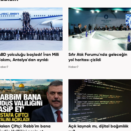
ABD yolculuğu başladı! İran Milli
Sıfır Atık Forumu'nda geleceğin
Takımı, Antalya'dan ayrıldı
yol haritası çizildi
aber7
Haber7
Bakan Çiftçi: Rabb'im bana
Açık kaynak mı, dijital bağımlılık