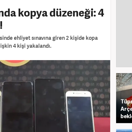
ında kopya düzeneği: 4
!
inde ehliyet sınavına giren 2 kişide kopa
lişkin 4 kişi yakalandı.
Tüpr
Arçe
bekl