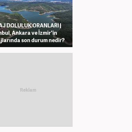
AJ DOLULUK ORANLARI |
nbul, Ankara ve İzmir'in
jlarında son durum nedir?