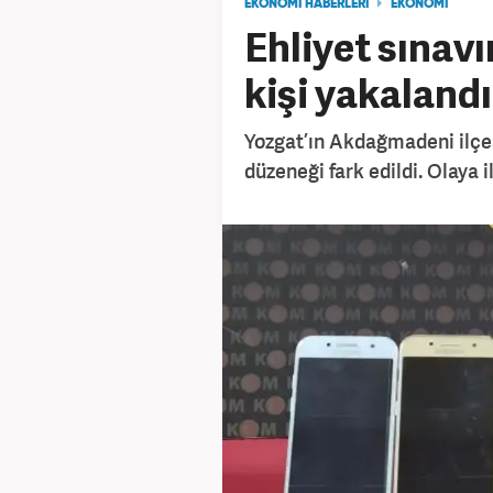
EKONOMİ HABERLERİ
EKONOMİ
Ehliyet sınav
kişi yakalandı
Yozgat’ın Akdağmadeni ilçes
düzeneği fark edildi. Olaya i