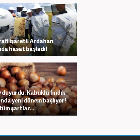
afi işaretli Ardahan
nda hasat başladı!
duyurdu: Kabuklu fındık
ında yeni dönem başlıyor!
tüm şartlar...