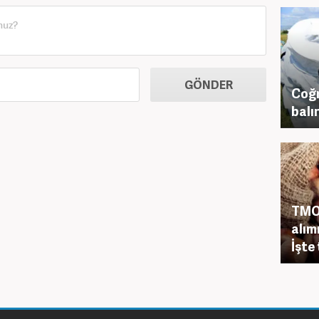
GÖNDER
Coğr
balı
TMO 
alım
İşte 