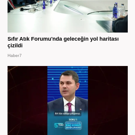
Sıfır Atık Forumu'nda geleceğin yol haritası
çizildi
Haber7