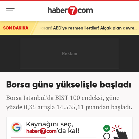
SON DAKİKA
İsrail'den ortalığı karıştıracak Gazze kararı! ABD'ye resmen ilettiler! Alçak plan devrede
Borsa güne yükselişle başladı
Borsa İstanbul'da BIST 100 endeksi, güne
yüzde 0,35 artışla 14.535,11 puandan başladı.