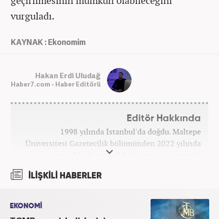
geçirilmesinin mümkün olabileceğini
vurguladı.
KAYNAK : Ekonomim
Hakan Erdi Uludağ
Haber7.com - Haber Editörü
Editör Hakkında
1998 yılında İstanbul'da doğdu. Maltepe
Üniversitesi Gazetecilik bölümünden 2022 yılında
mezun oldu. Gazetecilik kariyerine üniversite
yıllarında okurken başladı. 4 yıldır aktif olarak
İLİŞKİLİ HABERLER
Gazetecilik kariyerini sürdürüyor. Meslek hayatına
Kanal 7 Medya Grubu'na bağlı Haber7.com'da
'Editör' olarak devam ediyor.
EKONOMİ