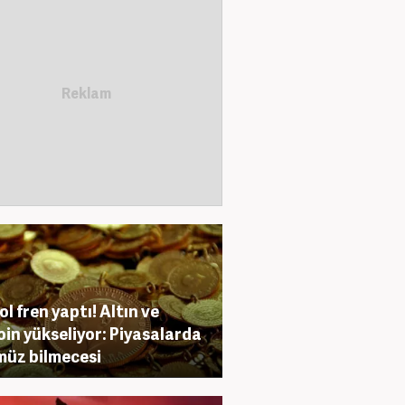
ol fren yaptı! Altın ve
oin yükseliyor: Piyasalarda
üz bilmecesi