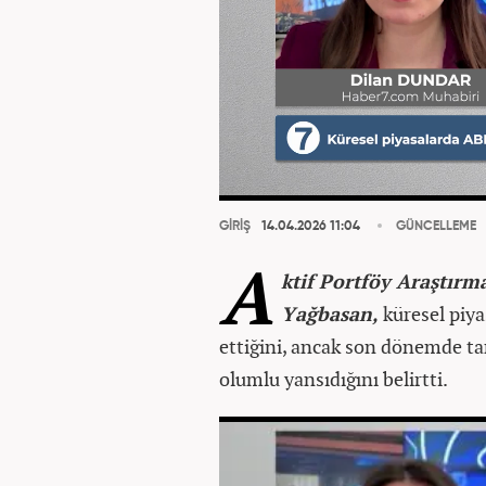
GİRİŞ
14.04.2026 11:04
GÜNCELLEME
A
ktif Portföy Araştır
Yağbasan,
küresel piya
ettiğini, ancak son dönemde t
olumlu yansıdığını belirtti.