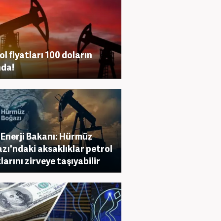
ol fiyatları 100 doların
nda!
Enerji Bakanı: Hürmüz
zı'ndaki aksaklıklar petrol
tlarını zirveye taşıyabilir