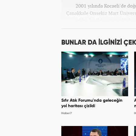
2001 yılında Kocaeli'de doğd
Çanakkale Onsekiz Mart Ünivers
oldu. 7 yıllık gazetecilik h
bulundu. Meslek hayatına Hab
BUNLAR DA İLGİNİZİ ÇEK
Sıfır Atık Forumu'nda geleceğin
yol haritası çizildi
Haber7
H