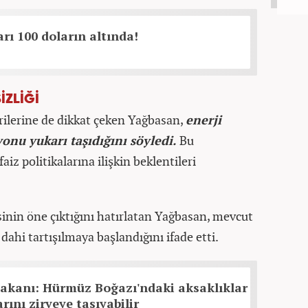
arı 100 doların altında!
İZLİĞİ
ilerine de dikkat çeken Yağbasan,
enerji
yonu yukarı taşıdığını söyledi.
Bu
aiz politikalarına ilişkin beklentileri
sinin öne çıktığını hatırlatan Yağbasan, mevcut
dahi tartışılmaya başlandığını ifade etti.
Bakanı: Hürmüz Boğazı'ndaki aksaklıklar
arını zirveye taşıyabilir