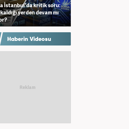
a İstanbul'da kritik soru:
i kaldığı yerden devam mı
or?
Haberin Videosu