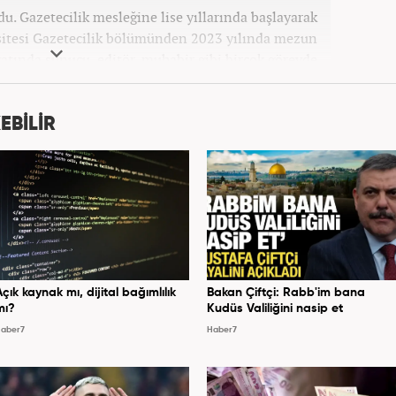
u. Gazetecilik mesleğine lise yıllarında başlayarak
itesi Gazetecilik bölümünden 2023 yılında mezun
ayatında sunucu, editör, muhabir gibi birçok görevde
er7.com'da 'Özel Haberler Muhabiri' olarak devam
etmektedir.
EBİLİR
Açık kaynak mı, dijital bağımlılık
Bakan Çiftçi: Rabb'im bana
mı?
Kudüs Valiliğini nasip et
aber7
Haber7