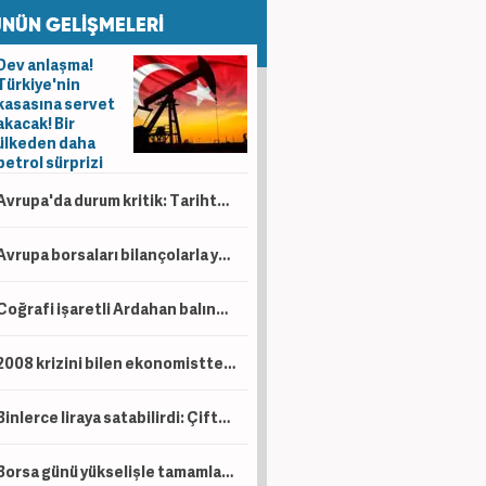
NÜN GELİŞMELERİ
Dev anlaşma!
Türkiye'nin
kasasına servet
akacak! Bir
ülkeden daha
petrol sürprizi
Avrupa'da durum kritik: Tarihte böylesi görülmedi
Avrupa borsaları bilançolarla yükseldi! İngiltere negatif ayrıştı
Coğrafi işaretli Ardahan balında hasat başladı!
2008 krizini bilen ekonomistten kritik uyarı! Çöküş kapıda
Binlerce liraya satabilirdi: Çiftçi ürünlerini ücretsiz dağıttı!
Borsa günü yükselişle tamamladı! En çok kazandıran belli oldu