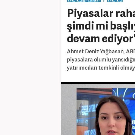
EKONOMİ HABERLERİ
EKONOMİ
Piyasalar raha
şimdi mi başlı
devam ediyor
Ahmet Deniz Yağbasan, ABD
piyasalara olumlu yansıdığını
yatırımcıları temkinli olmay