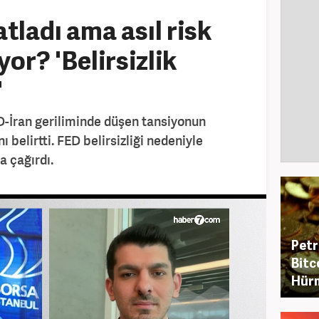
tladı ama asıl risk
yor? 'Belirsizlik
'
-İran geriliminde düşen tansiyonun
 belirtti. FED belirsizliği nedeniyle
a çağırdı.
Petr
Bitc
Hürm