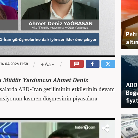
Petr
altı
14.04.2026 11:38
ma Müdür Yardımcısı Ahmet Deniz
ABD 
salarda ABD-İran geriliminin etkilerinin devam
Boğa
ansiyonun kısmen düşmesinin piyasalara
fiya