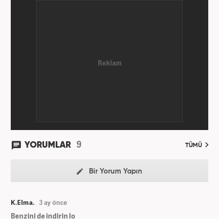
yılında Haber7.com ailesine dahil olan Koçin,
''Ekonomi ve Otomobil Editörü'' olarak meslek
hayatına devam etmektedir.
9
YORUMLAR
TÜMÜ
Bir Yorum Yapın
K.Elma.
3 ay önce
Benzini de indirin lo