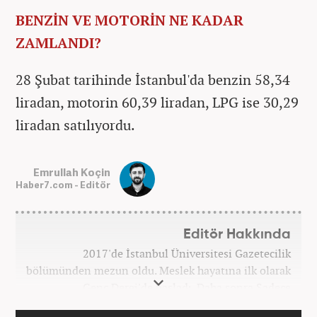
BENZİN VE MOTORİN NE KADAR
ZAMLANDI?
28 Şubat tarihinde İstanbul'da benzin 58,34
liradan, motorin 60,39 liradan, LPG ise 30,29
liradan satılıyordu.
Emrullah Koçin
Haber7.com - Editör
Editör Hakkında
2017'de İstanbul Üniversitesi Gazetecilik
bölümünden mezun oldu. Meslek hayatına ilk olarak
Genç Dergi'de başladı. Daha sonra Sadece
haber.com'da internet haberciliğine başladı. 2019