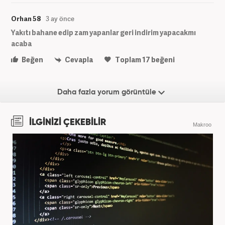
Orhan 58
3 ay önce
Yakıtı bahane edip zam yapanlar geri indirim yapacakmı
acaba
Beğen
Cevapla
Toplam
17
beğeni
Daha fazla yorum görüntüle
İLGİNİZİ ÇEKEBİLİR
Makroo