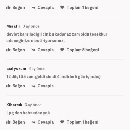
Beğen
Cevapla
Toplam
1
beğeni
Misafir
3 ay önce
devlet karsiladigi icin bu kadar az zam oldu tesekkur
edeceginize elestiriyorsunuz.
Beğen
Cevapla
Toplam
8
beğeni
asıl yorum
3 ay önce
12 düştü 5 zam geldi şimdi 4 indirim 5 gün içinde:)
Beğen
Cevapla
Kibarcık
3 ay önce
Lpg den bahseden yok
Beğen
Cevapla
Toplam
1
beğeni