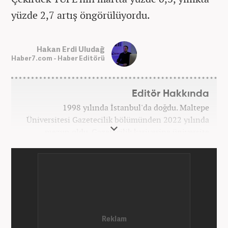
yüzde 2,7 artış öngörülüyordu.
Hakan Erdi Uludağ
Haber7.com - Haber Editörü
Editör Hakkında
1998 yılında İstanbul'da doğdu. Maltepe
Üniversitesi Gazetecilik bölümünden 2022 yılında
mezun oldu. Gazetecilik kariyerine üniversite
yıllarında okurken başladı. 4 yıldır aktif olarak
Gazetecilik kariyerini sürdürüyor. Meslek hayatına
Kanal 7 Medya Grubu'na bağlı Haber7.com'da
'Editör' olarak devam ediyor.