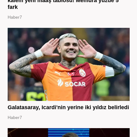
kalem yeni maaş tablosu! Memura yüzde 5
fark
Haber7
Galatasaray, Icardi'nin yerine iki yıldız belirledi
Haber7