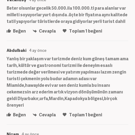
Beter olsunlar gecelik 50.000.ila 100.000.tl para alanlar var
milleti soyuyorlar yurt dışında .üçte bir fiyatına aynı kalitede
tatil yapıyorlar türistlerde oraya gidiyorlar yerli turist dahil
Beğen
Cevapla
Toplam
1
beğeni
Abdulbaki
4 ay önce
Yanlış bir yaklaşım var turizmde deniz kum güneş tamam ama
tarih, kültür ve gastronomi turizmi ile deneyim esaslı
turizmede değer verilmesi ve yatırım yapılması lazım zengin
turisti çekmenin yolu budur adamın adası var
Miamide,hawayide evi var sen deniz kumla bu insanı
cekemezsin arz ederim artık vizyon dönüşümünün zamanı
geldi Diyarbakır,urfa,Mardin,Kapadokya bölgesi,birçok
örenyeri
Beğen
Cevapla
Toplam
1
beğeni
Nizam
4 ay önce