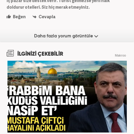
Iç pazar size destek verir. Turist gelmezse yerli halk
doldurur otelleri. Siz hiç merak etmeyiniz.
Beğen
Cevapla
Daha fazla yorum görüntüle
İLGİNİZİ ÇEKEBİLİR
Makroo