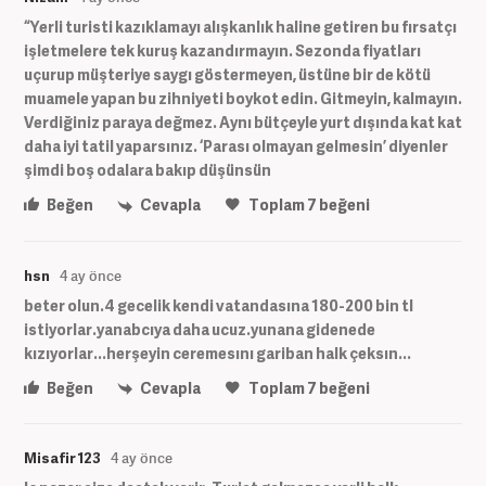
“Yerli turisti kazıklamayı alışkanlık haline getiren bu fırsatçı
işletmelere tek kuruş kazandırmayın. Sezonda fiyatları
uçurup müşteriye saygı göstermeyen, üstüne bir de kötü
muamele yapan bu zihniyeti boykot edin. Gitmeyin, kalmayın.
Verdiğiniz paraya değmez. Aynı bütçeyle yurt dışında kat kat
daha iyi tatil yaparsınız. ‘Parası olmayan gelmesin’ diyenler
şimdi boş odalara bakıp düşünsün
Beğen
Cevapla
Toplam
7
beğeni
hsn
4 ay önce
beter olun.4 gecelik kendi vatandasına 180-200 bin tl
istiyorlar.yanabcıya daha ucuz.yunana gidenede
kızıyorlar...herşeyin ceremesını gariban halk çeksın...
Beğen
Cevapla
Toplam
7
beğeni
Misafir 123
4 ay önce