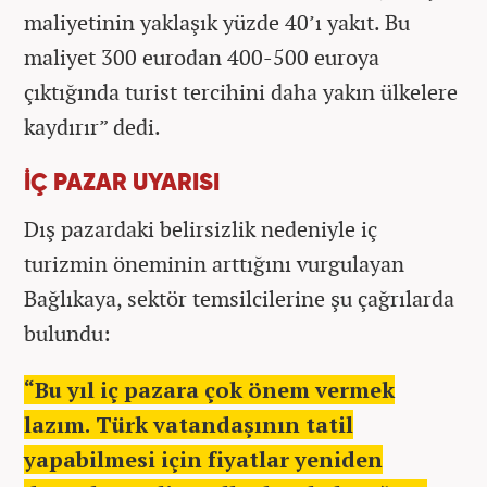
maliyetinin yaklaşık yüzde 40’ı yakıt. Bu
maliyet 300 eurodan 400-500 euroya
çıktığında turist tercihini daha yakın ülkelere
kaydırır” dedi.
İÇ PAZAR UYARISI
Dış pazardaki belirsizlik nedeniyle iç
turizmin öneminin arttığını vurgulayan
Bağlıkaya, sektör temsilcilerine şu çağrılarda
bulundu:
“Bu yıl iç pazara çok önem vermek
lazım. Türk vatandaşının tatil
yapabilmesi için fiyatlar yeniden