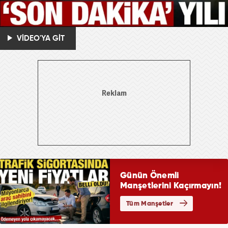
VİDEO'YA GİT