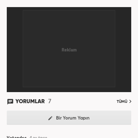
kuruluşlarında ekonomi alanında sayısız özel haber
ve röportajlar yaptı. 2026'dan beri ekonominin
nabzını tutan ve ses getiren çalışmalarını Haber7’de
sürdürüyor. ‎
7
YORUMLAR
TÜMÜ
Bir Yorum Yapın
Vatandsş
4 ay önce