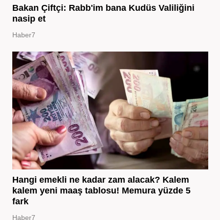
Bakan Çiftçi: Rabb'im bana Kudüs Valiliğini
nasip et
Haber7
Hangi emekli ne kadar zam alacak? Kalem
kalem yeni maaş tablosu! Memura yüzde 5
fark
Haber7