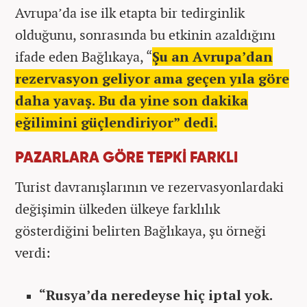
Avrupa’da ise ilk etapta bir tedirginlik
olduğunu, sonrasında bu etkinin azaldığını
ifade eden Bağlıkaya, “
Şu an Avrupa’dan
rezervasyon geliyor ama geçen yıla göre
daha yavaş. Bu da yine son dakika
eğilimini güçlendiriyor” dedi.
PAZARLARA GÖRE TEPKİ FARKLI
Turist davranışlarının ve rezervasyonlardaki
değişimin ülkeden ülkeye farklılık
gösterdiğini belirten Bağlıkaya, şu örneği
verdi:
“Rusya’da neredeyse hiç iptal yok.