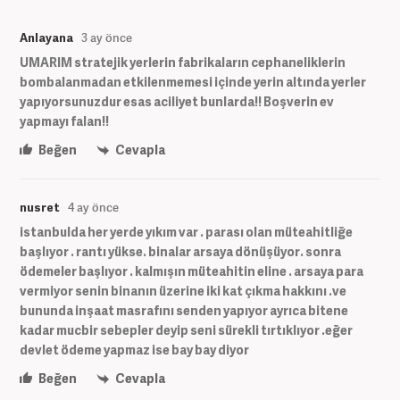
Anlayana
3 ay önce
UMARIM stratejik yerlerin fabrikaların cephaneliklerin
bombalanmadan etkilenmemesi içinde yerin altında yerler
yapıyorsunuzdur esas aciliyet bunlarda!! Boşverin ev
yapmayı falan!!
Beğen
Cevapla
nusret
4 ay önce
istanbulda her yerde yıkım var . parası olan müteahitliğe
başlıyor . rantı yükse. binalar arsaya dönüşüyor. sonra
ödemeler başlıyor . kalmışın müteahitin eline . arsaya para
vermiyor senin binanın üzerine iki kat çıkma hakkını .ve
bununda inşaat masrafını senden yapıyor ayrıca bitene
kadar mucbir sebepler deyip seni sürekli tırtıklıyor .eğer
devlet ödeme yapmaz ise bay bay diyor
Beğen
Cevapla