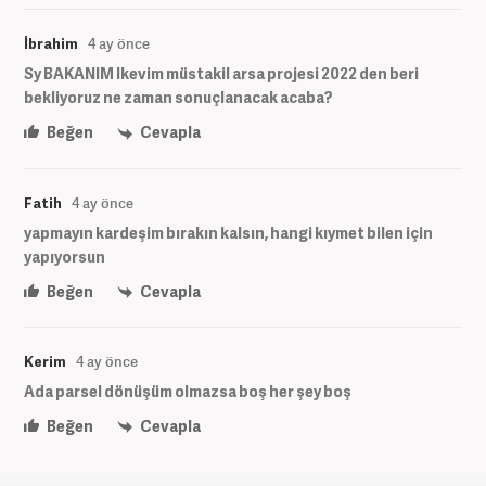
İbrahim
4 ay önce
Sy BAKANIM lkevim müstakil arsa projesi 2022 den beri
bekliyoruz ne zaman sonuçlanacak acaba?
Beğen
Cevapla
Fatih
4 ay önce
yapmayın kardeşim bırakın kalsın, hangi kıymet bilen için
yapıyorsun
Beğen
Cevapla
Kerim
4 ay önce
Ada parsel dönüşüm olmazsa boş her şey boş
Beğen
Cevapla