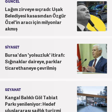
GÜNCEL
inanmakta ve bu değerleri meslek hayatında da ön
Lağım zirveye sıçradı: Uşak
planda tutmaktadır.
Belediyesi kasasından Özgür
Özel'in aracı için milyonlar
akmış
SİYASET
Bursa'dan 'yolsuzluk' itirafı:
Sığınaklar daireye, parklar
ticarethaneye çevrilmiş
SEYAHAT
Kangal Balıklı Göl Tabiat
Parkı yenileniyor: Hedef
uluslararası sağlık turizmi