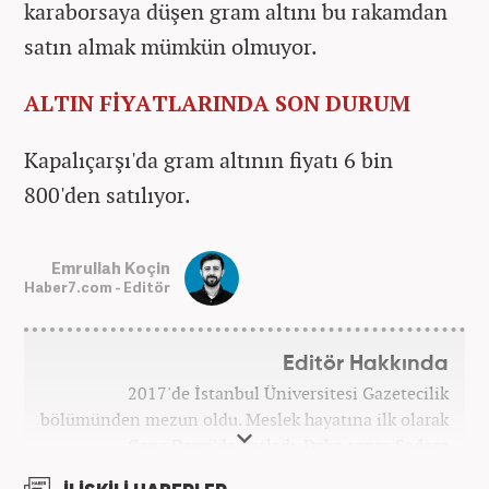
karaborsaya düşen gram altını bu rakamdan
satın almak mümkün olmuyor.
ALTIN FİYATLARINDA SON DURUM
Kapalıçarşı'da gram altının fiyatı 6 bin
800'den satılıyor.
Emrullah Koçin
Haber7.com - Editör
Editör Hakkında
2017'de İstanbul Üniversitesi Gazetecilik
bölümünden mezun oldu. Meslek hayatına ilk olarak
Genç Dergi'de başladı. Daha sonra Sadece
haber.com'da internet haberciliğine başladı. 2019