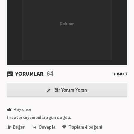
64
YORUMLAR
TÜMÜ
Bir Yorum Yapın
ali
4 ay önce
fırsatcı kuyumculara gün doğdu.
Beğen
Cevapla
Toplam
4
beğeni