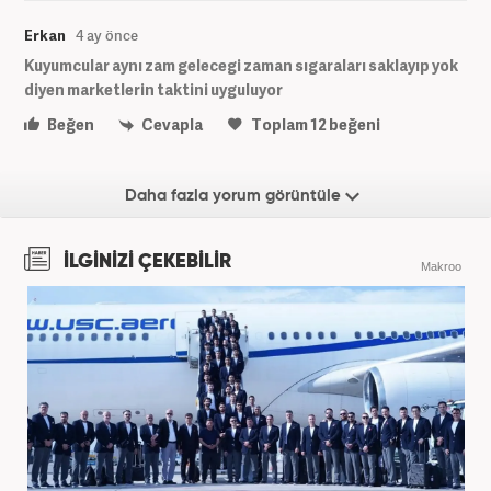
Erkan
4 ay önce
Kuyumcular aynı zam gelecegi zaman sıgaraları saklayıp yok
diyen marketlerin taktini uyguluyor
Beğen
Cevapla
Toplam
12
beğeni
Daha fazla yorum görüntüle
İLGİNİZİ ÇEKEBİLİR
Makroo