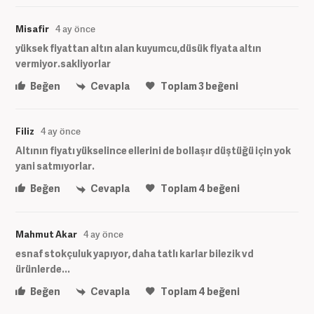
Misafir
4 ay önce
yüksek fiyattan altın alan kuyumcu,düsük fiyata altın
vermiyor.sakliyorlar
Beğen
Cevapla
Toplam
3
beğeni
Filiz
4 ay önce
Altının fiyatı yükselince ellerini de bollaşır düştüğü için yok
yani satmıyorlar.
Beğen
Cevapla
Toplam
4
beğeni
Mahmut Akar
4 ay önce
esnaf stokçuluk yapıyor, daha tatlı karlar bilezik vd
ürünlerde...
Beğen
Cevapla
Toplam
4
beğeni