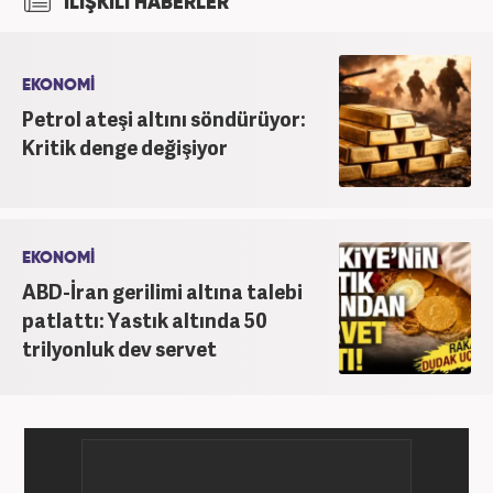
İLİŞKİLİ HABERLER
yılında Haber7.com ailesine dahil olan Koçin,
''Ekonomi ve Otomobil Editörü'' olarak meslek
hayatına devam etmektedir.
EKONOMİ
Petrol ateşi altını söndürüyor:
Kritik denge değişiyor
EKONOMİ
ABD-İran gerilimi altına talebi
patlattı: Yastık altında 50
trilyonluk dev servet