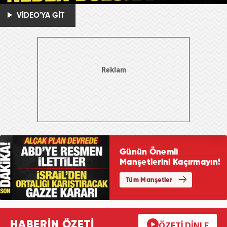
VİDEO'YA GİT
HABERİN ÖZETİ
ÖZETİ DİNLE