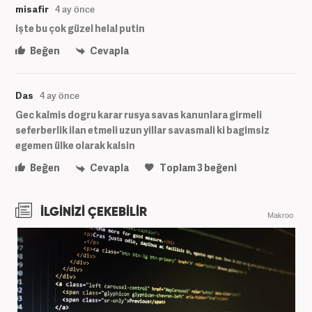
misafir
4 ay önce
işte bu çok güzel helal putin
Beğen
Cevapla
Das
4 ay önce
Gec kalmis dogru karar rusya savas kanunlara girmeli
seferberlik ilan etmeli uzun yillar savasmali ki bagimsiz
egemen ülke olarak kalsin
Beğen
Cevapla
Toplam
3
beğeni
İLGİNİZİ ÇEKEBİLİR
Makroo