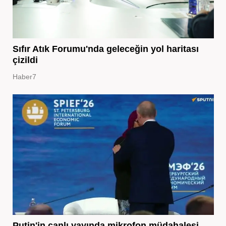
Sıfır Atık Forumu'nda geleceğin yol haritası
çizildi
Haber7
Putin'in canlı yayında mikrofon müdahalesi