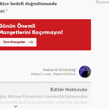
rkiye hedefi doğrultusunda
uz."
Hakan Erdi Uludağ
Haber7.com - Haber Editörü
Editör Hakkında
oğdu. Maltepe Üniversitesi Gazetecilik bölümünden
azetecilik kariyerine üniversite yıllarında okurken
ak Gazetecilik kariyerini sürdürüyor. Meslek hayatına