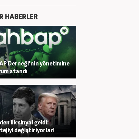
R HABERLER
P Derneği'nin yönetimine
yum atandı
den ilk sinyal geldi:
tejiyi değiştiriyorlar!