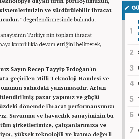
 teknolojiye dayalı ürün portföyümüzün,
GÜ
istemlerimizin ve sürdürülebilir ihracat
nucudur."
değerlendirmesinde bulundu.
anayisinin Türkiye'nin toplam ihracat
aya kararlılıkla devam ettiğini belirterek,
mız Sayın Recep Tayyip Erdoğan'ın
ata geçirilen Milli Teknoloji Hamlesi ve
zyonunun sahadaki yansımasıdır. Artan
eşitlendirilmiş pazar yapımız ve güçlü
müzdeki dönemde ihracat performansımızı
ıyız. Savunma ve havacılık sanayimizin bu
tüm şirketlerimize, çalışanlarımıza ve
yor, yüksek teknolojili ve katma değerli