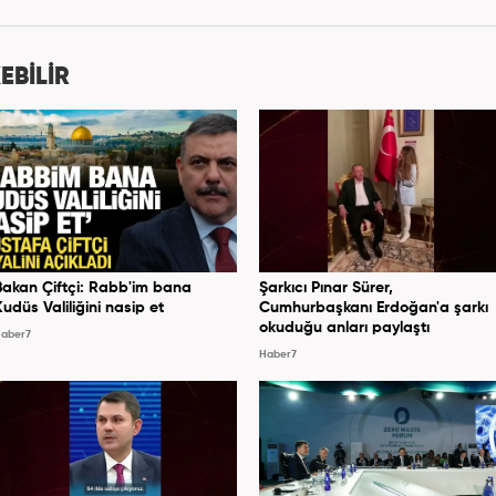
bağlı Haber7.com'da 'Editör' olarak devam ediyor.
EBİLİR
Bakan Çiftçi: Rabb'im bana
Şarkıcı Pınar Sürer,
Kudüs Valiliğini nasip et
Cumhurbaşkanı Erdoğan'a şarkı
okuduğu anları paylaştı
aber7
Haber7