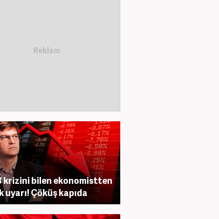
 krizini bilen ekonomistten
ik uyarı! Çöküş kapıda