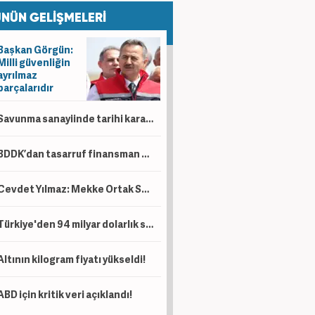
NÜN GELİŞMELERİ
Başkan Görgün:
Milli güvenliğin
ayrılmaz
parçalarıdır
Savunma sanayiinde tarihi karar! İki dev milli motor için birleşiyor
BDDK’dan tasarruf finansman düzenlemesi! Taşıt, konut ve iş yerinde limitler değişti
Cevdet Yılmaz: Mekke Ortak Savunma Anlaşması tarihi bir adımdır
Türkiye'den 94 milyar dolarlık satış!
Altının kilogram fiyatı yükseldi!
ABD için kritik veri açıklandı!