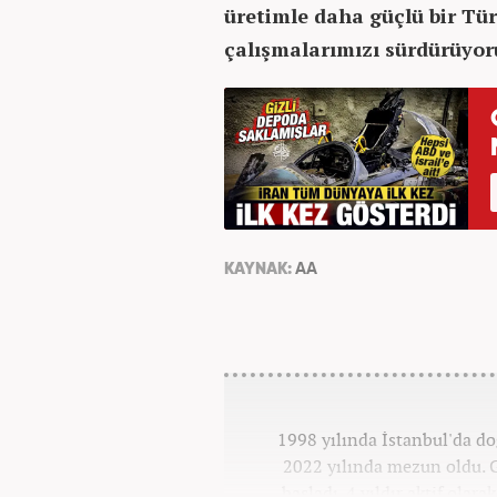
üretimle daha güçlü bir Tü
çalışmalarımızı sürdürüyor
KAYNAK:
AA
1998 yılında İstanbul'da d
2022 yılında mezun oldu. G
başladı. 4 yıldır aktif olar