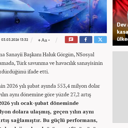
Dev 
kasa
ülke
03.03.2026 13:32
a Sanayii Başkanı Haluk Görgün, NSosyal
lamada, Türk savunma ve havacılık sanayisinin
ürdürdüğünü ifade etti.
in 2026 yılı şubat ayında 553,4 milyon dolar
yılın aynı dönemine göre yüzde 27,2 artış
2026 yılı ocak-şubat döneminde
lyon dolara ulaşmış, geçen yılın aynı
rtış sağlamıştır. Bu güçlü performans,