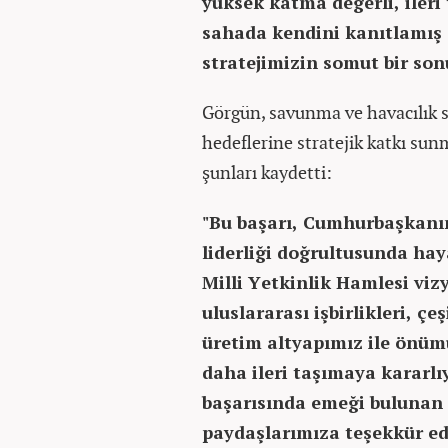
yüksek katma değerli, ileri
sahada kendini kanıtlamış s
stratejimizin somut bir so
Görgün, savunma ve havacılık s
hedeflerine stratejik katkı sunm
şunları kaydetti:
"Bu başarı, Cumhurbaşkanı
liderliği doğrultusunda hay
Milli Yetkinlik Hamlesi vi
uluslararası işbirlikleri, ç
üretim altyapımız ile önü
daha ileri taşımaya kararl
başarısında emeği bulunan 
paydaşlarımıza teşekkür edi