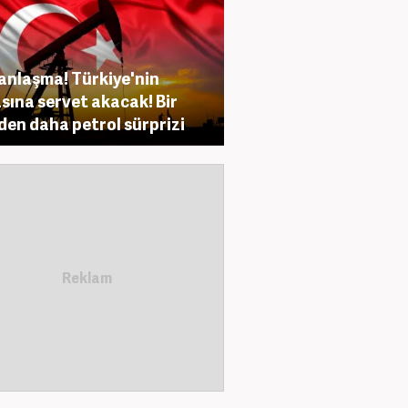
anlaşma! Türkiye'nin
sına servet akacak! Bir
den daha petrol sürprizi