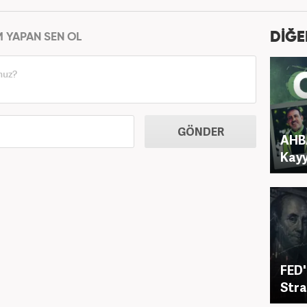
DİĞE
M YAPAN SEN OL
GÖNDER
AHBA
Kay
FED'
Stra