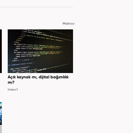
Makroo
Açık kaynak mı, dijital bağımlılık
mı?
Haber7