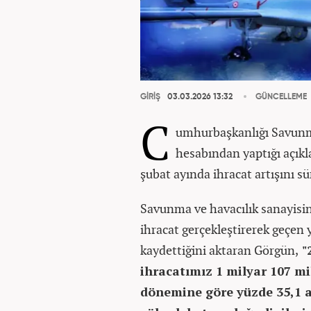
GİRİŞ
03.03.2026 13:32
GÜNCELLEME
C
umhurbaşkanlığı Savunm
hesabından yaptığı açık
şubat ayında ihracat artışını s
Savunma ve havacılık sanayisin
ihracat gerçekleştirerek geçen 
kaydettiğini aktaran Görgün,
"
ihracatımız 1 milyar 107 mi
dönemine göre yüzde 35,1 a