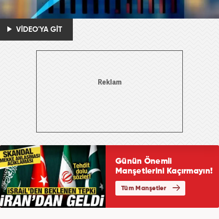
VİDEO'YA GİT