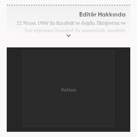
Editör Hakkında
22 Nisan 1986’da Karabük’te doğdu. İlköğretim ve
lise eğitimini İstanbul’da tamamladı. Anadolu
Üniversitesi iktisat Fakültesi’nde Kamu Yönetimi
okudu. Gazetecilik mesleğine 2021 yılında başladı.
Çalışma hayatına Haber7.com bünyesindeki
Gezelim.com seyahat sitesinde devam etmektedir.