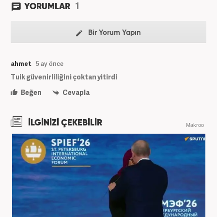
1
YORUMLAR
Bir Yorum Yapın
ahmet
5 ay önce
Tuik güvenirliliğini çoktan yitirdi
Beğen
Cevapla
İLGİNİZİ ÇEKEBİLİR
Makroo