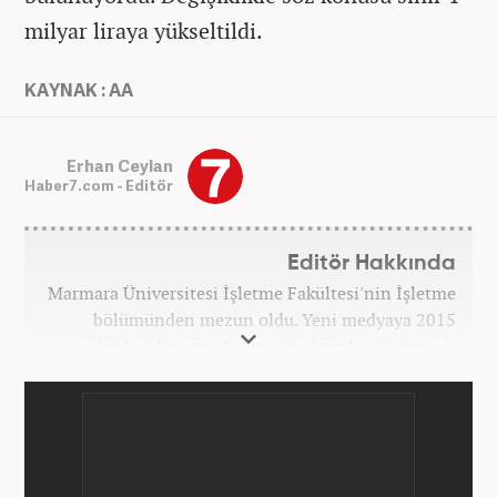
milyar liraya yükseltildi.
KAYNAK : AA
Erhan Ceylan
Haber7.com - Editör
Editör Hakkında
Marmara Üniversitesi İşletme Fakültesi'nin İşletme
bölümünden mezun oldu. Yeni medyaya 2015
yılında adım attı. Yakın siyasi tarih, yönetim ve
politik süreçlere olan ilgisi bu mesleğe
başlamasındaki en önemli etken oldu. Sırasıyla Star,
Güneş, Akşam ve A Haber'de gündem ve politika
editörlüğü görevinde bulundu. Her türlü
dezenformasyonun olduğu, Hakikat ötesi siyasetin