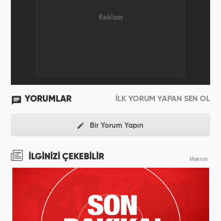
(Post truth politics) yaşandığı günümüz dünyasında,
tahrif edilen olguları savunmak, temiz bilgi
aktarımına yardımcı olmak ve kamuoyunun dijital-
medya okuryazarlığını geliştirmek üzere çaba
gösteriyor. Dijital medya kariyeri Haber 7'de devam
etmektedir.
YORUMLAR
İLK YORUM YAPAN SEN OL
Bir Yorum Yapın
İLGİNİZİ ÇEKEBİLİR
Makroo