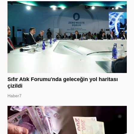
Sıfır Atık Forumu'nda geleceğin yol haritası
çizildi
Haber7