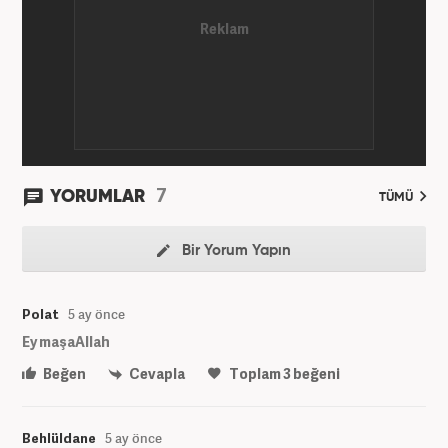
7
YORUMLAR
TÜMÜ
Bir Yorum Yapın
Polat
5 ay önce
Ey maşaAllah
Beğen
Cevapla
Toplam
3
beğeni
Behlüldane
5 ay önce