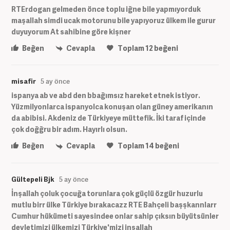
RTErdogan gelmeden önce toplu iğne bile yapmıyorduk
maşallah simdi ucak motorunu bile yapıyoruz ülkem ile gurur
duyuyorum At sahibine göre kişner
Beğen
Cevapla
Toplam
12
beğeni
misafir
5 ay önce
ispanya ab ve abd den bbağımsız hareket etnek istiyor.
Yüzmilyonlarca ispanyolca konuşan olan güney amerikanın
da abibisi. Akdeniz de Türkiyeye müttefik. İki taraf içinde
çok doğğru bir adım. Hayırlı olsun.
Beğen
Cevapla
Toplam
14
beğeni
Gültepeli Bjk
5 ay önce
İnşallah çoluk çocuğa torunlara çok güçlü özgür huzurlu
mutlu birr ülke Türkiye bırakacazz RTE Bahçeli başşkannlarr
Cumhur hükümeti sayesindee onlar sahip çıksın büyütsünler
devletimizi ülkemizi Türkiye'mizi inşallah