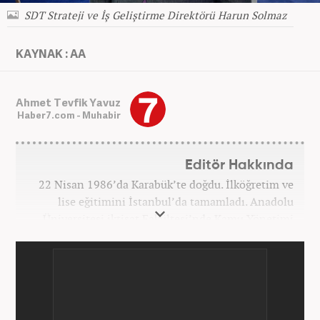
SDT Strateji ve İş Geliştirme Direktörü Harun Solmaz
KAYNAK : AA
Ahmet Tevfik Yavuz
Haber7.com - Muhabir
Editör Hakkında
22 Nisan 1986’da Karabük’te doğdu. İlköğretim ve
lise eğitimini İstanbul’da tamamladı. Anadolu
Üniversitesi iktisat Fakültesi’nde Kamu Yönetimi
okudu. Gazetecilik mesleğine 2021 yılında başladı.
Çalışma hayatına Haber7.com bünyesindeki
Gezelim.com seyahat sitesinde devam etmektedir.