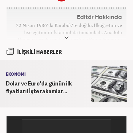
Editör Hakkında
22 Nisan 1986’da Karabük’te doğdu. İlköğretim ve
lise eğitimini İstanbul’da tamamladı. Anadolu
Üniversitesi iktisat Fakültesi’nde Kamu Yönetimi
okudu. Gazetecilik mesleğine 2021 yılında başladı.
İLİŞKİLİ HABERLER
Çalışma hayatına Haber7.com bünyesindeki
Gezelim.com seyahat sitesinde devam etmektedir.
EKONOMİ
Dolar ve Euro'da günün ilk
fiyatları! İşte rakamlar...