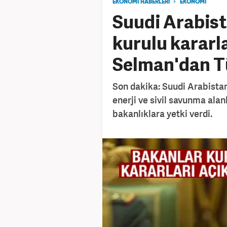
EKONOMİ HABERLERİ
EKONOMİ
Suudi Arabist
kurulu kararla
Selman'dan Tü
Son dakika: Suudi Arabistan 
enerji ve sivil savunma alan
bakanlıklara yetki verdi.