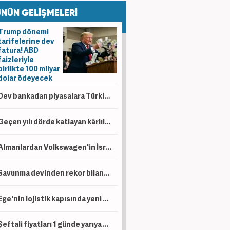
NÜN GELİŞMELERİ
Trump dönemi
tarifelerine dev
fatura! ABD
faizleriyle
birlikte 100 milyar
dolar ödeyecek
Dev bankadan piyasalara Türkiye mesajı: Yıl sonu faiz indirimi ve tahvil hamlesi gündemde
Geçen yılı dörde katlayan kârlılık! Tüpraş 6 ayda 49,8 milyar TL kâr açıkladı
Almanlardan Volkswagen'in İsrailli Rafael ile üretim planına tepki
Savunma devinden rekor bilanço! 6 aylık net kâr 14,4 milyar lirayı aştı
Ege'nin lojistik kapısında yeni dönem: İzmir Limanı modernizasyonla devleşecek
Şeftali fiyatları 1 günde yarıya düştü