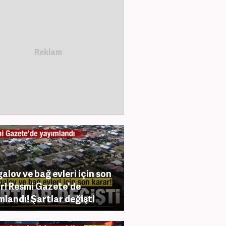
alov ve bağ evleri için son
r! Resmi Gazete'de
mlandı! Şartlar değişti