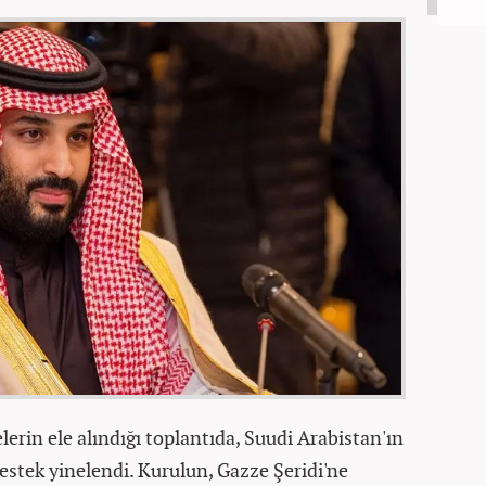
lerin ele alındığı toplantıda, Suudi Arabistan'ın
estek yinelendi. Kurulun, Gazze Şeridi'ne