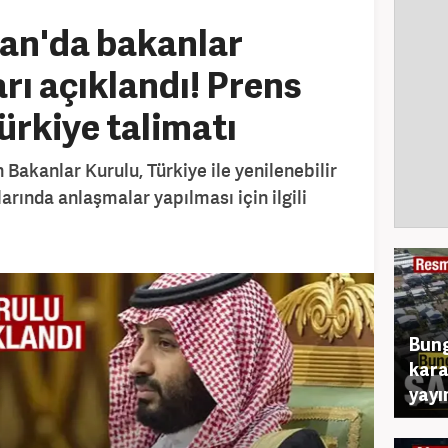
an'da bakanlar
rı açıklandı! Prens
rkiye talimatı
Bakanlar Kurulu, Türkiye ile yenilenebilir
larında anlaşmalar yapılması için ilgili
Bung
kara
yayı