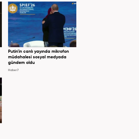
Putin'in canlı yayında mikrofon
müdahalesi sosyal medyada
gündem oldu
Haber7