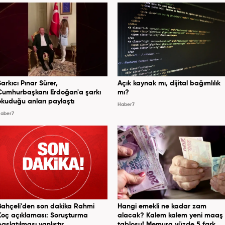
Şarkıcı Pınar Sürer,
Açık kaynak mı, dijital bağımlılık
Cumhurbaşkanı Erdoğan'a şarkı
mı?
okuduğu anları paylaştı
Haber7
aber7
Bahçeli'den son dakika Rahmi
Hangi emekli ne kadar zam
Koç açıklaması: Soruşturma
alacak? Kalem kalem yeni maaş
başlatılması yanlıştır
tablosu! Memura yüzde 5 fark