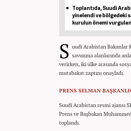
Toplantıda, Suudi Arab
yinelendi ve bölgedeki s
kurulun önemi vurgulan
S
uudi Arabistan Bakanlar Ku
savunma alanlarında anlaş
verirken, iki ülke arasında sosy
mutabakat zaptını onayladı.
PRENS SELMAN BAŞKANLI
Suudi Arabistan resmi ajansı S
Prens ve Başbakan Muhammed b
toplandı.