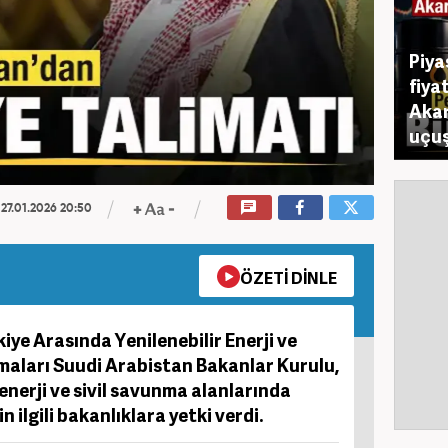
Piya
fiya
Akar
uçuş
27.01.2026 20:50
ÖZETİ DİNLE
iye Arasında Yenilenebilir Enerji ve
maları Suudi Arabistan Bakanlar Kurulu,
r enerji ve sivil savunma alanlarında
 ilgili bakanlıklara yetki verdi.