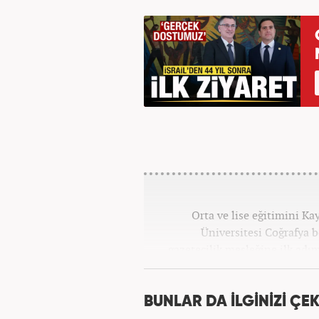
Orta ve lise eğitimini K
Üniversitesi Coğrafya
gazetecilik mesleğine ilk adım
tüm kategorilerde görev ya
BUNLAR DA İLGİNİZİ ÇEK