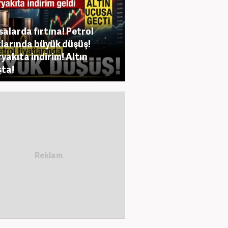
salarda fırtına! Petrol
tlarında büyük düşüş!
yakıta indirim! Altın
ta!