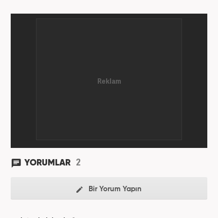
gösteriyor. Dijital medya kariyeri Haber 7'de devam
etmektedir.
2
YORUMLAR
Bir Yorum Yapın