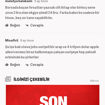
malatya balabanlı
6 ay önce
Borsada kaçan fırsatları yazsak cilt kitap olur birksç sene
çnce 2 lira olan ekgyo şimdi 24 lira . Farka bakın bu sadece bir
hisse , beş on tane sayabilirim .
Beğen
Cevapla
Misafirü
6 ay önce
Şu işe bak steve jobs suriyeli bir arap ve 4 trilyon dolar apple
ailesi vermez biraz kalkınmaya çalışan suriyeye hep yahudi
erkisinde bu şirketler
Beğen
Cevapla
İLGİNİZİ ÇEKEBİLİR
Makroo