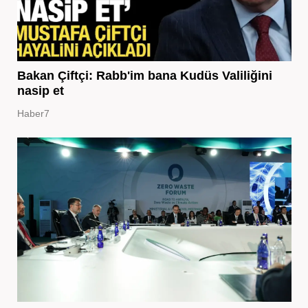
Bakan Çiftçi: Rabb'im bana Kudüs Valiliğini
nasip et
Haber7