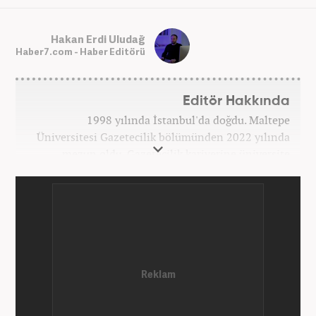
Hakan Erdi Uludağ
Haber7.com - Haber Editörü
Editör Hakkında
1998 yılında İstanbul'da doğdu. Maltepe
Üniversitesi Gazetecilik bölümünden 2022 yılında
mezun oldu. Gazetecilik kariyerine üniversite
yıllarında okurken başladı. 4 yıldır aktif olarak
Gazetecilik kariyerini sürdürüyor. Meslek hayatına
Kanal 7 Medya Grubu'na bağlı Haber7.com'da
'Editör' olarak devam ediyor.