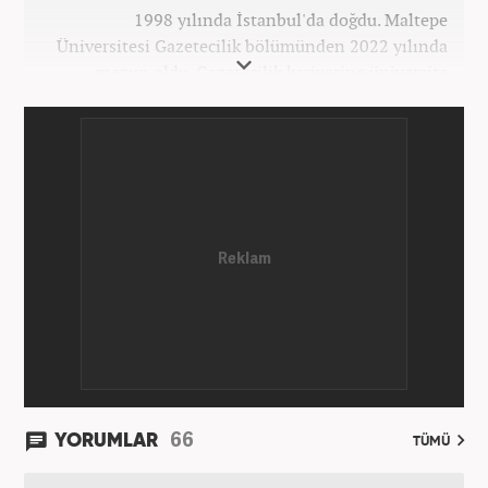
1998 yılında İstanbul'da doğdu. Maltepe
Üniversitesi Gazetecilik bölümünden 2022 yılında
mezun oldu. Gazetecilik kariyerine üniversite
yıllarında okurken başladı. 4 yıldır aktif olarak
Gazetecilik kariyerini sürdürüyor. Meslek hayatına
Kanal 7 Medya Grubu'na bağlı Haber7.com'da
'Editör' olarak devam ediyor.
66
YORUMLAR
TÜMÜ