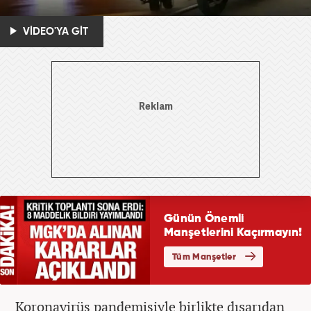
VİDEO'YA GİT
Koronavirüs pandemisiyle birlikte dışarıdan