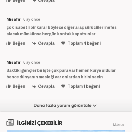
Beğen
Cevapla
Misafir
6 ay önce
çok isabetli bir karar böylece diğer araç sürücüleri nefes
alacak mümkünse hergün kontak kapatsınlar
Beğen
Cevapla
Toplam
4
beğeni
Misafir
6 ay önce
Baktiki gençler bu işte çok para var hemen kurye oldular
bence dünyanın mesleği var onlardan birini secin
Beğen
Cevapla
Toplam
1
beğeni
Daha fazla yorum görüntüle
İLGİNİZİ ÇEKEBİLİR
Makroo