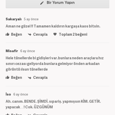
Bir Yorum Yapın
Sakaryalı
5 ay önce
Aman ne güzel !! Tamamen kaldırın kargaşa kaos bitsin.
Beğen
Cevapla
Toplam
2
beğeni
Misafir
6 ay önce
Hele tünellerde bi gidişleri var.bunlara neden araçlara hız
sınırı cezası geliyorda bunlara gelmiyor önden arkadan
görüntü ılsun tünellerde
Beğen
Cevapla
İso
6 ay önce
Ah. canım. BENDE. ŞİMDİ. sıpariş. yapmışsın KİM. GETİR.
yapacak…! Cok. ÜZGÜNÜM