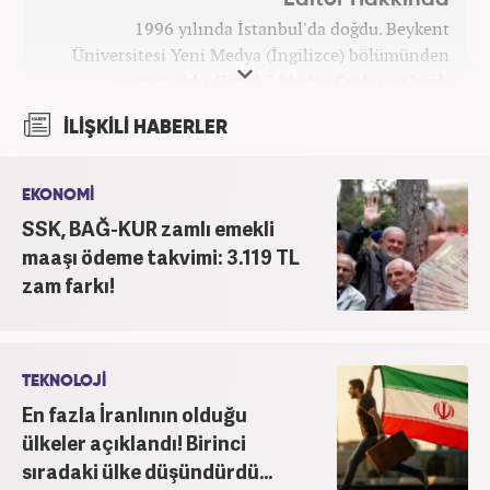
1996 yılında İstanbul'da doğdu. Beykent
Üniversitesi Yeni Medya (İngilizce) bölümünden
mezun oldu. Kanal 7 Medya Grubu'na bağlı
haber7.com bünyesinde mesleki hayatına devam
İLİŞKİLİ HABERLER
etmektedir.
EKONOMİ
SSK, BAĞ-KUR zamlı emekli
maaşı ödeme takvimi: 3.119 TL
zam farkı!
TEKNOLOJİ
En fazla İranlının olduğu
ülkeler açıklandı! Birinci
sıradaki ülke düşündürdü...