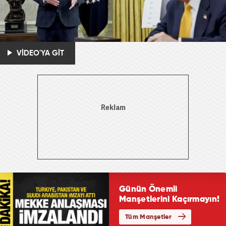
VİDEO'YA GİT