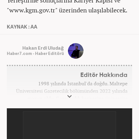
Yerleştirme sonuçlarına Kariyer Kapısı ve
"www.kgm.gov.tr" üzerinden ulaşılabilecek.
KAYNAK : AA
Hakan Erdi Uludağ
Haber7.com - Haber Editörü
Editör Hakkında
1998 yılında İstanbul'da doğdu. Maltepe
Üniversitesi Gazetecilik bölümünden 2022 yılında
mezun oldu. Gazetecilik kariyerine üniversite
yıllarında okurken başladı. 4 yıldır aktif olarak
Gazetecilik kariyerini sürdürüyor. Meslek hayatına
Kanal 7 Medya Grubu'na bağlı Haber7.com'da
'Editör' olarak devam ediyor.