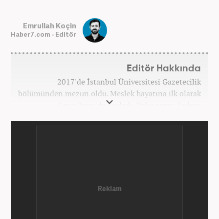
Emrullah Koçin
Haber7.com - Editör
Editör Hakkında
2017'de İstanbul Üniversitesi Gazetecilik
bölümünden mezun oldu. Meslek hayatına ilk olarak
Genç Dergi'de başladı. Daha sonra Sadece
haber.com'da internet haberciliğine başladı. 2019
yılında Haber7.com ailesine dahil olan Koçin,
''Ekonomi ve Otomobil Editörü'' olarak meslek
hayatına devam etmektedir.