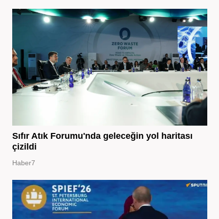
Sıfır Atık Forumu'nda geleceğin yol haritası
çizildi
Haber7