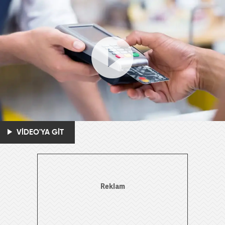
VİDEO'YA GİT