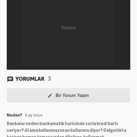
3
YORUMLAR
Bir Yorum Yapın
Neden?
6 ay önce
Bankalar neden bankamatik haricinde zorla kredi kartı
veriyor? Al ama kullanmazssan kullanma diyor? Dalgınlıkta
kasiyer hemen temassızdan düşüyor, kullanmak