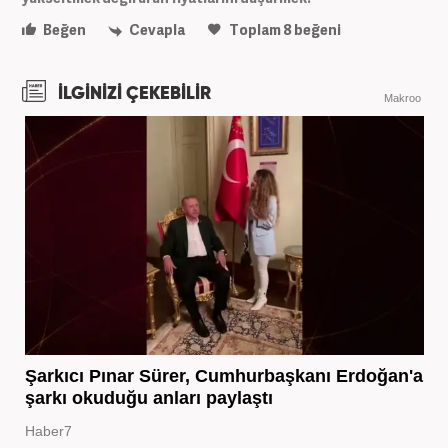
Beğen
Cevapla
Toplam
8
beğeni
İLGİNİZİ ÇEKEBİLİR
Makroo
Şarkıcı Pınar Sürer, Cumhurbaşkanı Erdoğan'a
şarkı okuduğu anları paylaştı
Haber7