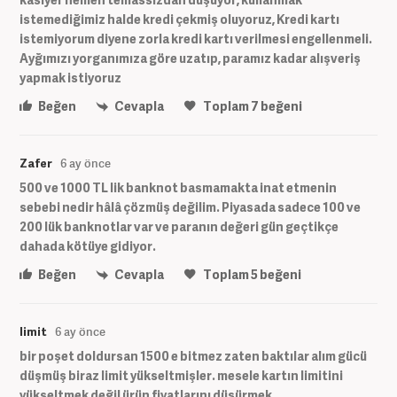
istemediğimiz halde kredi çekmiş oluyoruz, Kredi kartı
istemiyorum diyene zorla kredi kartı verilmesi engellenmeli.
Ayğımızı yorganımıza göre uzatıp, paramız kadar alışveriş
yapmak istiyoruz
Beğen
Cevapla
Toplam
7
beğeni
Zafer
6 ay önce
500 ve 1000 TL lik banknot basmamakta inat etmenin
sebebi nedir hâlâ çözmüş değilim. Piyasada sadece 100 ve
200 lük banknotlar var ve paranın değeri gün geçtikçe
dahada kötüye gidiyor.
Beğen
Cevapla
Toplam
5
beğeni
limit
6 ay önce
bir poşet doldursan 1500 e bitmez zaten baktılar alım gücü
düşmüş biraz limit yükseltmişler. mesele kartın limitini
yükseltmek değil ürün fiyatlarını düşürmek.