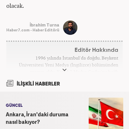
olacak.
İbrahim Turna
Haber7.com - Haber Editörü
Editör Hakkında
1996 yılında İstanbul'da doğdu. Beykent
Üniversitesi Yeni Medya (İngilizce) bölümünden
mezun oldu. Kanal 7 Medya Grubu'na bağlı
haber7.com bünyesinde mesleki hayatına devam
İLİŞKİLİ HABERLER
etmektedir.
GÜNCEL
Ankara, İran'daki duruma
nasıl bakıyor?