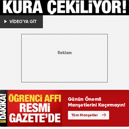
VİDEO'YA GİT