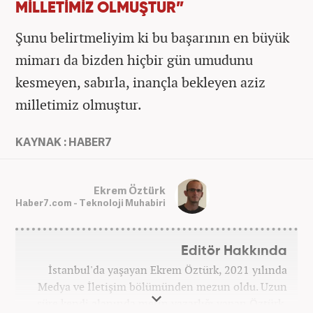
MİLLETİMİZ OLMUŞTUR”
Şunu belirtmeliyim ki bu başarının en büyük
mimarı da bizden hiçbir gün umudunu
kesmeyen, sabırla, inançla bekleyen aziz
milletimiz olmuştur.
KAYNAK : HABER7
Ekrem Öztürk
Haber7.com - Teknoloji Muhabiri
Editör Hakkında
İstanbul'da yaşayan Ekrem Öztürk, 2021 yılında
Medya ve İletişim bölümünden mezun oldu. Uzun
süre kendi alanında metin yazarlığı yapan Öztürk,