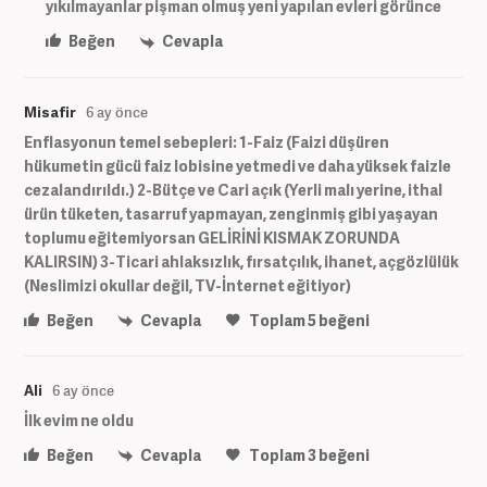
yıkılmayanlar pişman olmuş yeni yapılan evleri görünce
Beğen
Cevapla
Misafir
6 ay önce
Enflasyonun temel sebepleri: 1-Faiz (Faizi düşüren
hükumetin gücü faiz lobisine yetmedi ve daha yüksek faizle
cezalandırıldı.) 2-Bütçe ve Cari açık (Yerli malı yerine, ithal
ürün tüketen, tasarruf yapmayan, zenginmiş gibi yaşayan
toplumu eğitemiyorsan GELİRİNİ KISMAK ZORUNDA
KALIRSIN) 3-Ticari ahlaksızlık, fırsatçılık, ihanet, açgözlülük
(Neslimizi okullar değil, TV-İnternet eğitiyor)
Beğen
Cevapla
Toplam
5
beğeni
Ali
6 ay önce
İlk evim ne oldu
Beğen
Cevapla
Toplam
3
beğeni