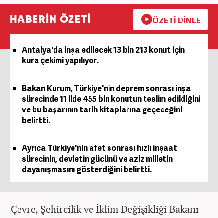
HABERİN ÖZETİ
ÖZETİ DİNLE
Antalya'da inşa edilecek 13 bin 213 konut için
kura çekimi yapılıyor.
Bakan Kurum, Türkiye'nin deprem sonrası inşa
sürecinde 11 ilde 455 bin konutun teslim edildiğini
ve bu başarının tarih kitaplarına geçeceğini
belirtti.
Ayrıca Türkiye'nin afet sonrası hızlı inşaat
sürecinin, devletin gücünü ve aziz milletin
dayanışmasını gösterdiğini belirtti.
Çevre, Şehircilik ve İklim Değişikliği Bakanı