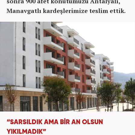
sonra 900 afet konutumuzu Antalyalı,
Manavgatlı kardeşlerimize teslim ettik.
“SARSILDIK AMA BİR AN OLSUN
YIKILMADIK”