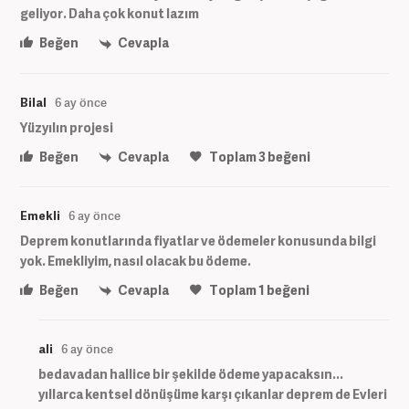
geliyor. Daha çok konut lazım
Beğen
Cevapla
Bilal
6 ay önce
Yüzyılın projesi
Beğen
Cevapla
Toplam
3
beğeni
Emekli
6 ay önce
Deprem konutlarında fiyatlar ve ödemeler konusunda bilgi
yok. Emekliyim, nasıl olacak bu ödeme.
Beğen
Cevapla
Toplam
1
beğeni
ali
6 ay önce
bedavadan hallice bir şekilde ödeme yapacaksın...
yıllarca kentsel dönüşüme karşı çıkanlar deprem de Evleri