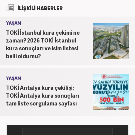
şu an Haber7.com'da "Muhabir - Editör" olarak görev
İLİŞKİLİ HABERLER
yapmaktadır. Ayrıca günümüz insan ilişkilerinde
saygının ve empatinin çok büyük bir güç olduğuna
YAŞAM
inanmakta ve bu değerleri meslek hayatında da ön
TOKİ İstanbul kura çekimi ne
planda tutmaktadır.
zaman? 2026 TOKİ İstanbul
kura sonuçları ve isim listesi
belli oldu mu?
YAŞAM
TOKİ Antalya kura çekilişi:
TOKİ Antalya kura sonuçları
tam liste sorgulama sayfası