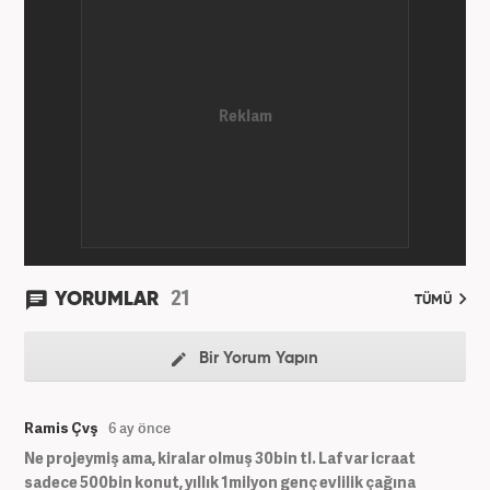
21
YORUMLAR
TÜMÜ
Bir Yorum Yapın
Ramis Çvş
6 ay önce
Ne projeymiş ama, kiralar olmuş 30bin tl. Laf var icraat
sadece 500bin konut, yıllık 1milyon genç evlilik çağına