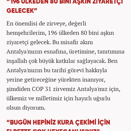
“196 ÜLKEDEN 80 BİNİ AŞKIN ZİYARETÇİ
GELECEK”
En önemlisi de zirveye, değerli
hemşehrilerim, 196 ülkeden 80 bini aşkın
ziyaretçi gelecek. Bu misafir akını
Antalya'mızın esnafına, üretimine, tanıtımına
inşallah çok büyük katkılar sağlayacak. Ben
Antalya'mızın bu tarihi görevi hakkıyla
yerine getireceğine yürekten inanıyor,
şimdiden COP 31 zirvemiz Antalya'mız için,
ülkemiz ve milletimiz için hayırlı uğurlu
olsun diyorum.
“BUGÜN HEPİNİZ KURA ÇEKİMİ İÇİN