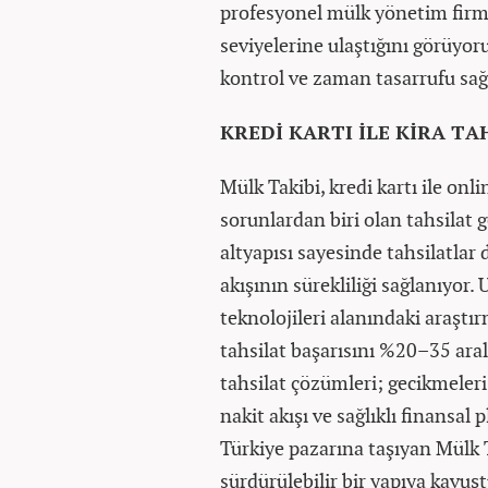
profesyonel mülk yönetim firma
seviyelerine ulaştığını görüyoru
kontrol ve zaman tasarrufu sağ
KREDİ KARTI İLE KİRA TA
Mülk Takibi, kredi kartı ile onli
sorunlardan biri olan tahsila
altyapısı sayesinde tahsilatlar 
akışının sürekliliği sağlanıyor
teknolojileri alanındaki araştırm
tahsilat başarısını %20–35 aralı
tahsilat çözümleri; gecikmeleri 
nakit akışı ve sağlıklı finansal
Türkiye pazarına taşıyan Mülk Ta
sürdürülebilir bir yapıya kavuş