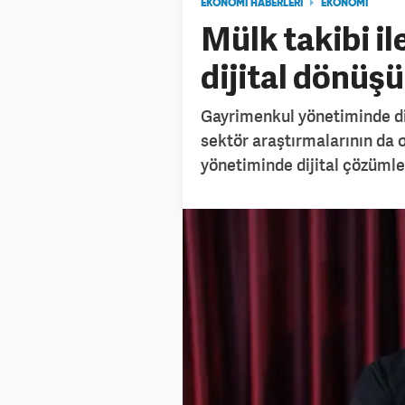
EKONOMİ HABERLERİ
EKONOMİ
Mülk takibi il
dijital dönüş
Gayrimenkul yönetiminde di
sektör araştırmalarının da 
yönetiminde dijital çözümle