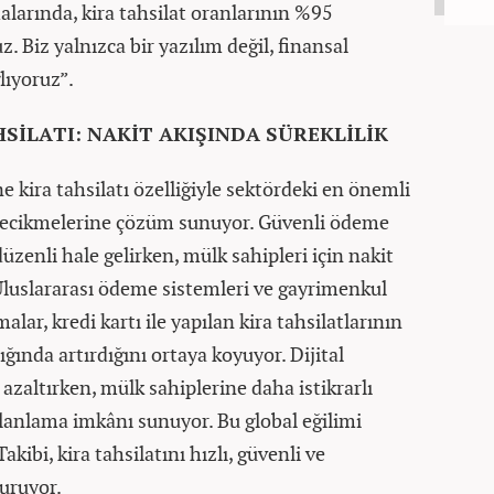
larında, kira tahsilat oranlarının %95
z. Biz yalnızca bir yazılım değil, finansal
lıyoruz”.
HSİLATI: NAKİT AKIŞINDA SÜREKLİLİK
ne kira tahsilatı özelliğiyle sektördeki en önemli
t gecikmelerine çözüm sunuyor. Güvenli ödeme
düzenli hale gelirken, mülk sahipleri için nakit
. Uluslararası ödeme sistemleri ve gayrimenkul
alar, kredi kartı ile yapılan kira tahsilatlarının
ğında artırdığını ortaya koyuyor. Dijital
azaltırken, mülk sahiplerine daha istikrarlı
 planlama imkânı sunuyor. Bu global eğilimi
kibi, kira tahsilatını hızlı, güvenli ve
turuyor.