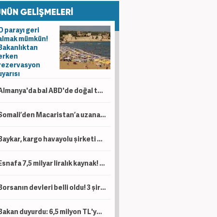
NÜN GELİŞMELERİ
O parayı geri
almak mümkün!
Bakanlıktan
erken
rezervasyon
uyarısı
Almanya'da bal ABD'de doğal taş Hindistan'da çikolata! 80 ülkenin pazar raporu yayımlandı
Somali’den Macaristan’a uzanan enerji ağı! Türkiye’nin gücü 3 kıtaya yayılıyor
Baykar, kargo havayolu şirketi açıyor
Esnafa 7,5 milyar liralık kaynak! 'Kesintisiz bir şekilde desteklemeye devam'
Borsanın devleri belli oldu! 3 şirketin piyasa değeri 1 trilyon lirayı aştı
Bakan duyurdu: 6,5 milyon TL'ye kadar destek sağlanacak!