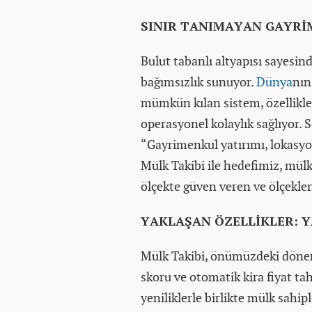
SINIR TANIMAYAN GAYRİ
Bulut tabanlı altyapısı sayesin
bağımsızlık sunuyor.
Dünya
nın
mümkün kılan sistem, özellikle 
operasyonel kolaylık sağlıyor. 
“Gayrimenkul yatırımı, lokasyon
Mülk Takibi ile hedefimiz, mülk
ölçekte güven veren ve ölçeklen
YAKLAŞAN ÖZELLİKLER: Y
Mülk Takibi, önümüzdeki dönemd
skoru ve otomatik kira fiyat ta
yeniliklerle birlikte mülk sahi