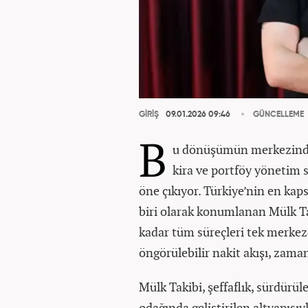
GİRİŞ
09.01.2026 09:46
GÜNCELLEME
B
u dönüşümün merkezinde
kira ve portföy yönetim s
öne çıkıyor. Türkiye’nin en ka
biri olarak konumlanan Mülk Ta
kadar tüm süreçleri tek merkez
öngörülebilir nakit akışı, zaman
Mülk Takibi, şeffaflık, sürdürül
odağında geliştirilen altyapısıy