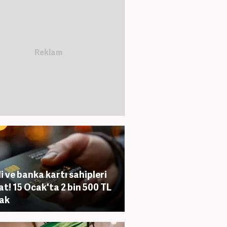
i ve banka kartı sahipleri
at! 15 Ocak'ta 2 bin 500 TL
ak