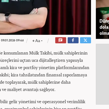
Düny
dolar
olm
09.01.2026 09:46
 konumlanan Mülk Takibi, mülk sahiplerinin
üreçlerini uçtan uca dijitalleştiren yapısıyla
psamlı kira ve portföy yönetim platformlarından
kibi; kira tahsilatından finansal raporlamaya
de toplayarak, mülk sahiplerine daha
 ve maliyet avantajı sağlıyor.
ebilir gelir yönetimi ve operasyonel verimlilik
la, gayrimenkul sahiplerinin kira ve portföy