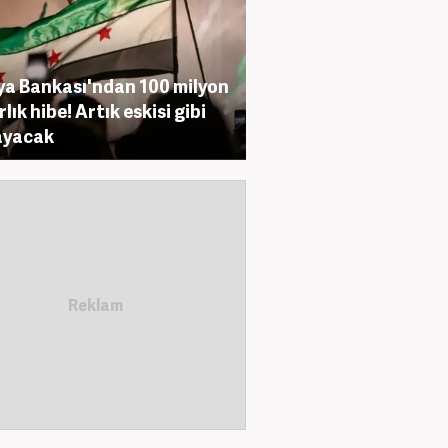
a Bankası'ndan 100 milyon
lık hibe! Artık eskisi gibi
ayacak