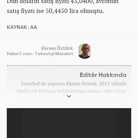
Dün doların satış fiyatı 43,0400, avronun
satış fiyatı ise 50,4450 lira olmuştu.
KAYNAK : AA
Ekrem Öztürk
Haber7.com - Teknoloji Muhabiri
Editör Hakkında
İstanbul'da yaşayan Ekrem Öztürk, 2021 yılında
Medya ve İletişim bölümünden mezun oldu. Uzun
süre kendi alanında metin yazarlığı yapan Öztürk,
şu an Haber7.com'da "Muhabir - Editör" olarak görev
yapmaktadır. Ayrıca günümüz insan ilişkilerinde
saygının ve empatinin çok büyük bir güç olduğuna
inanmakta ve bu değerleri meslek hayatında da ön
planda tutmaktadır.