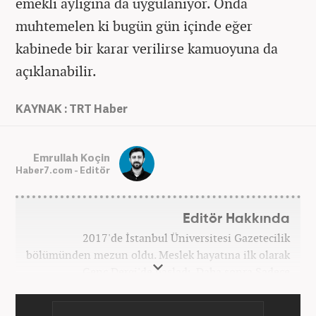
emekli aylığına da uygulanıyor. Onda
muhtemelen ki bugün gün içinde eğer
kabinede bir karar verilirse kamuoyuna da
açıklanabilir.
KAYNAK : TRT Haber
Emrullah Koçin
Haber7.com - Editör
Editör Hakkında
2017'de İstanbul Üniversitesi Gazetecilik
bölümünden mezun oldu. Meslek hayatına ilk olarak
Genç Dergi'de başladı. Daha sonra Sadece
haber.com'da internet haberciliğine başladı. 2019
yılında Haber7.com ailesine dahil olan Koçin,