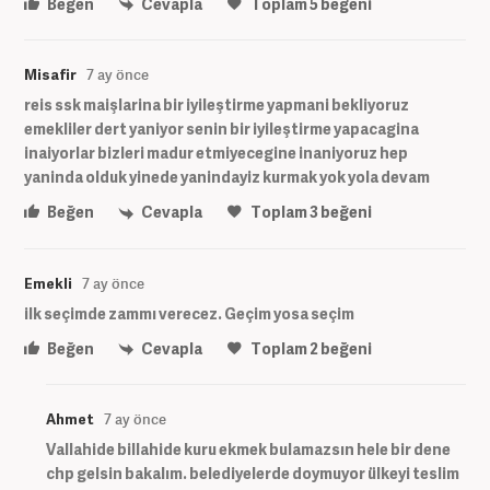
Beğen
Cevapla
Toplam
5
beğeni
Misafir
7 ay önce
reis ssk maişlarina bir iyileştirme yapmani bekliyoruz
emekliler dert yaniyor senin bir iyileştirme yapacagina
inaiyorlar bizleri madur etmiyecegine inaniyoruz hep
yaninda olduk yinede yanindayiz kurmak yok yola devam
Beğen
Cevapla
Toplam
3
beğeni
Emekli
7 ay önce
ilk seçimde zammı verecez. Geçim yosa seçim
Beğen
Cevapla
Toplam
2
beğeni
Ahmet
7 ay önce
Vallahide billahide kuru ekmek bulamazsın hele bir dene
chp gelsin bakalım. belediyelerde doymuyor ülkeyi teslim