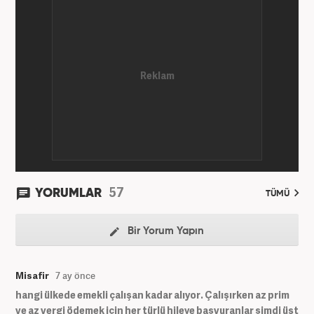
''Ekonomi ve Otomobil Editörü'' olarak meslek
hayatına devam etmektedir.
57
YORUMLAR
TÜMÜ
Bir Yorum Yapın
Misafir
7 ay önce
hangi ülkede emekli çalışan kadar alıyor. Çalışırken az prim
ve az vergi ödemek için her türlü hileye başvuranlar şimdi üst