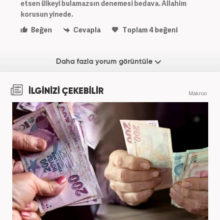
etsen ülkeyi bulamazsın denemesi bedava. Allahim
korusun yinede.
Beğen
Cevapla
Toplam
4
beğeni
Daha fazla yorum görüntüle
İLGİNİZİ ÇEKEBİLİR
Makroo