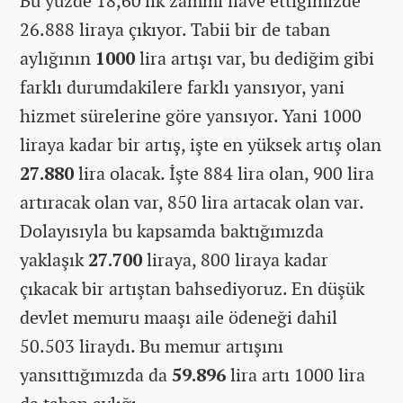
Bu yüzde 18,60'lık zammı ilave ettiğimizde
26.888 liraya çıkıyor. Tabii bir de taban
aylığının
1000
lira artışı var, bu dediğim gibi
farklı durumdakilere farklı yansıyor, yani
hizmet sürelerine göre yansıyor. Yani 1000
liraya kadar bir artış, işte en yüksek artış olan
27.880
lira olacak. İşte 884 lira olan, 900 lira
artıracak olan var, 850 lira artacak olan var.
Dolayısıyla bu kapsamda baktığımızda
yaklaşık
27.700
liraya, 800 liraya kadar
çıkacak bir artıştan bahsediyoruz. En düşük
devlet memuru maaşı aile ödeneği dahil
50.503 liraydı. Bu memur artışını
yansıttığımızda da
59.896
lira artı 1000 lira