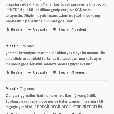
maaşlara göz dikiyor. Çalışırken 5. ayda maaşınız düşüyordu
.!!! NEDEN çünkü üst dilime geçip vergi ve SGK primi
artıyordu. Düşünme yok insanda ,ben ne yaptım yok ,hep
başkasının parasında pulunda gözü var.
Beğen
Cevapla
Toplam
1
beğeni
Misafir
7 ay önce
yazmak istemiyorum mecbur kaldım yazmaya bu memuru ile
emeklinin arasındaki farkı nasıl olacak aynı markete aynı
mahlede giderler aynı. adeleti nasıl sagliyacaksiniZ
Beğen
Cevapla
Toplam
3
beğeni
Misafir
7 ay önce
Çalışan işçi ezilen işçi memurun ne özelliği var günlük
toplam 5 saat çalışmıyor geriye kalan zamanının sigara tlf
lageçiriyor ADALET DEĞİL DEĞİL DEĞİL KENDİNİZE GELİN