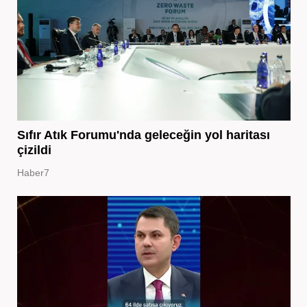
Sıfır Atık Forumu'nda geleceğin yol haritası
çizildi
Haber7