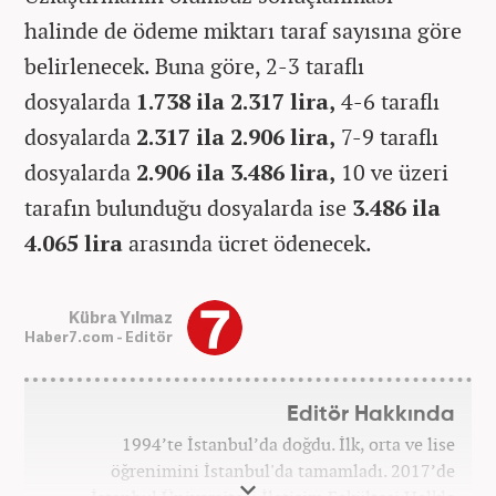
halinde de ödeme miktarı taraf sayısına göre
belirlenecek. Buna göre, 2-3 taraflı
dosyalarda
1.738 ila 2.317 lira,
4-6 taraflı
dosyalarda
2.317 ila 2.906 lira,
7-9 taraflı
dosyalarda
2.906 ila 3.486 lira,
10 ve üzeri
tarafın bulunduğu dosyalarda ise
3.486 ila
4.065 lira
arasında ücret ödenecek.
Kübra Yılmaz
Haber7.com - Editör
Editör Hakkında
1994’te İstanbul’da doğdu. İlk, orta ve lise
öğrenimini İstanbul'da tamamladı. 2017’de