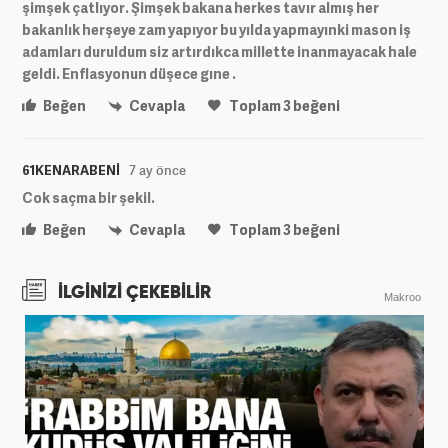
şimşek çatlıyor. Şimşek bakana herkes tavır almış her
bakanlık herşeye zam yapıyor bu yılda yapmayınki mason iş
adamları duruldum siz artırdıkca millette inanmayacak hale
geldi. Enflasyonun düşece gıne .
Beğen
Cevapla
Toplam
3
beğeni
61KENARABENİ
7 ay önce
Cok saçma bir şekil.
Beğen
Cevapla
Toplam
3
beğeni
İLGİNİZİ ÇEKEBİLİR
Makroo