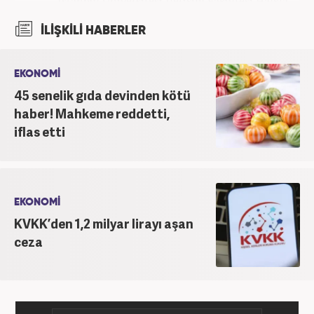
İstanbul Üniversitesi İletişim Fakültesi Halkla
İlişkiler ve Tanıtım bölümünden mezun oldu.
İLİŞKİLİ HABERLER
2017’den beri Kanal7 Medya Grubu’na bağlı
Haber7.com bünyesinde mesleki hayatına devam
etmektedir.
EKONOMİ
45 senelik gıda devinden kötü
haber! Mahkeme reddetti,
iflas etti
EKONOMİ
KVKK’den 1,2 milyar lirayı aşan
ceza