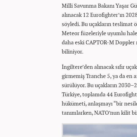
Milli Savunma Bakanı Yaşar Gü
alınacak 12 Eurofighter’ın 2028
söyledi. Bu uçakların teslimat 
Meteor füzeleriyle uyumlu hale g
daha eski CAPTOR-M Doppler ra
biliniyor.
İngiltere’den alınacak sıfır uça
girmemiş Tranche 5, ya da en 
sürülüyor. Bu uçakların 2030–
Türkiye, toplamda 44 Eurofighte
hükümeti, anlaşmayı “bir nesild
tanımlarken, NATO’nun kilit bi