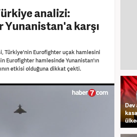
rkiye analizi:
r Yunanistan'a karşı
, Türkiye'nin Eurofighter uçak hamlesini
'nin Eurofighter hamlesinde Yunanistan'ın
rının etkisi olduğuna dikkat çekti.
Dev 
kasa
ülke