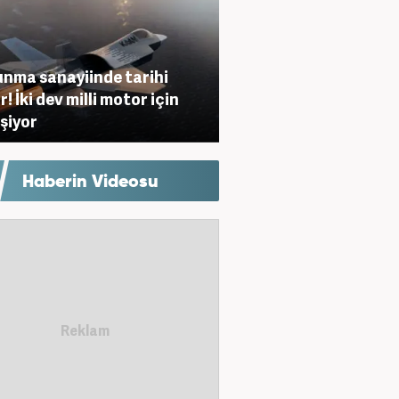
nma sanayiinde tarihi
! İki dev milli motor için
eşiyor
Haberin Videosu