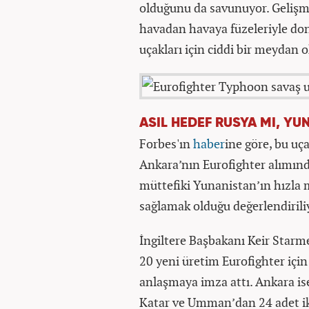
olduğunu da savunuyor. Gelişm
havadan havaya füzeleriyle dona
uçakları için ciddi bir meydan o
ASIL HEDEF RUSYA MI, YU
Forbes'ın
haber
ine göre, bu uça
Ankara’nın Eurofighter alımı
müttefiki Yunanistan’ın hızla
sağlamak olduğu değerlendirili
İngiltere Başbakanı Keir Starme
20 yeni üretim Eurofighter için
anlaşmaya imza attı. Ankara ise
Katar ve Umman’dan 24 adet iki