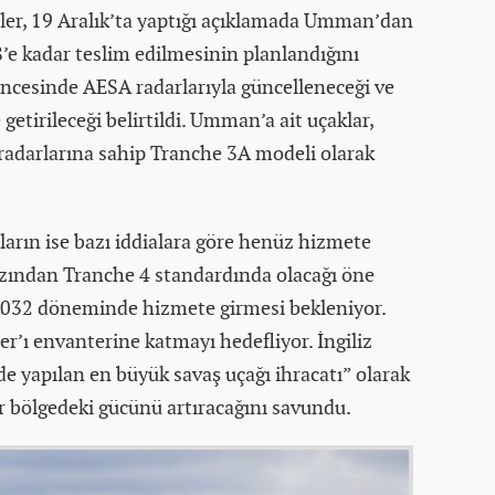
ler, 19 Aralık’ta yaptığı açıklamada Umman’dan
’e kadar teslim edilmesinin planlandığını
öncesinde AESA radarlarıyla güncelleneceği ve
etirileceği belirtildi. Umman’a ait uçaklar,
darlarına sahip Tranche 3A modeli olarak
kların ise bazı iddialara göre henüz hizmete
azından Tranche 4 standardında olacağı öne
2032 döneminde hizmete girmesi bekleniyor.
r’ı envanterine katmayı hedefliyor. İngiliz
e yapılan en büyük savaş uçağı ihracatı” olarak
r bölgedeki gücünü artıracağını savundu.