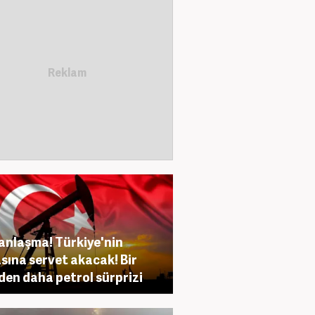
anlaşma! Türkiye'nin
sına servet akacak! Bir
den daha petrol sürprizi