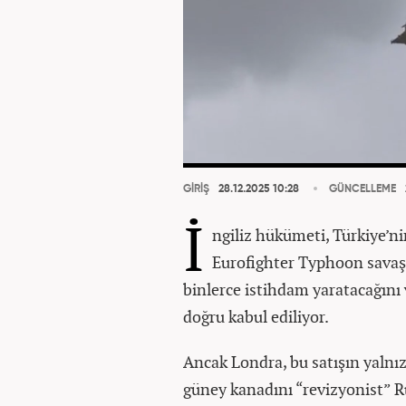
GİRİŞ
28.12.2025 10:28
GÜNCELLEME
İ
ngiliz hükümeti, Türkiye’nin
Eurofighter Typhoon savaş u
binlerce istihdam yaratacağını
doğru kabul ediliyor.
Ancak Londra, bu satışın yalnı
güney kanadını “revizyonist” Ru