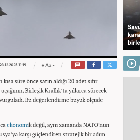
Savu
karar
birl
28.12.2025 11:19
 kısa süre önce satın aldığı 20 adet sıfır
çağının, Birleşik Krallık’ta yıllarca sürecek
 vurguladı. Bu değerlendirme büyük ölçüde
zca
ekonomi
k değil, aynı zamanda NATO’nun
sya’ya karşı güçlendiren stratejik bir adım