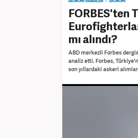
EKONOMİ HABERLERİ
EKONOMİ
FORBES'ten Tü
Eurofighterla
mı alındı?
ABD merkezli Forbes dergisi
analiz etti. Forbes, Türkiye
son yıllardaki askeri alımla