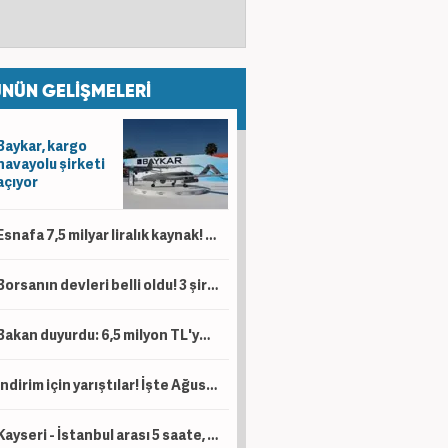
NÜN GELİŞMELERİ
Baykar, kargo
havayolu şirketi
açıyor
Esnafa 7,5 milyar liralık kaynak! 'Kesintisiz bir şekilde desteklemeye devam'
Borsanın devleri belli oldu! 3 şirketin piyasa değeri 1 trilyon lirayı aştı
Bakan duyurdu: 6,5 milyon TL'ye kadar destek sağlanacak!
İndirim için yarıştılar! İşte Ağustos ayı kampanyalı sıfır otomobil fiyatları!
Kayseri - İstanbul arası 5 saate, Kayseri - Ankara arası da 1 saat 45 dakikaya düşecek!