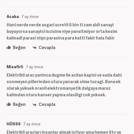
Acaba
7 ay önce
Hani nerde nerde asgari ucretli 6 bin tl zam aldi sanayi
buyuyorsa sanayici iscisine niye yansitmiyor orta kesim
kalmadi parasi olqn parasina para katti fakir hala fakir
Beğen
Cevapla
Misafir5
7 ay önce
Elektrikli arac yaninca dugme ile acilan kapisi ve suda dahi
sonmeyen pillerinden oturu yanarak olme tuzagi. Buna ek
olarak yuksek oranli elektromanyetik dalgaya maruz
kalimdan oturu kanser yapma olasiligi cok yuksek.
Beğen
Cevapla
HÜSSS
7 ay önce
Elektrikli araçları insanlar almak istiyor ama hemen ötv ye