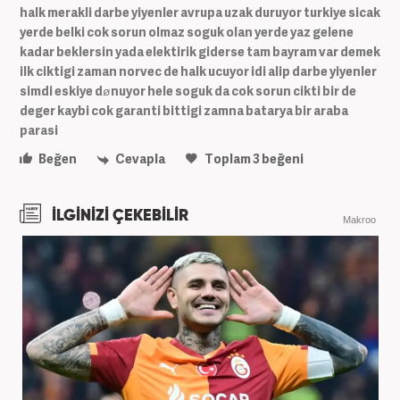
halk merakli darbe yiyenler avrupa uzak duruyor turkiye sicak
yerde belki cok sorun olmaz soguk olan yerde yaz gelene
kadar beklersin yada elektirik giderse tam bayram var demek
ilk ciktigi zaman norvec de halk ucuyor idi alip darbe yiyenler
simdi eskiye dønuyor hele soguk da cok sorun cikti bir de
deger kaybi cok garanti bittigi zamna batarya bir araba
parasi
Beğen
Cevapla
Toplam
3
beğeni
İLGİNİZİ ÇEKEBİLİR
Makroo