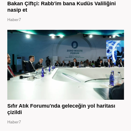
Bakan Çiftçi: Rabb'im bana Kudüs Valiliğini
nasip et
Haber7
Sıfır Atık Forumu'nda geleceğin yol haritası
çizildi
Haber7