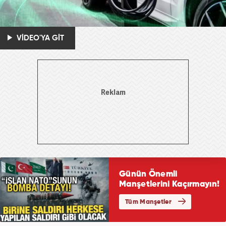
VİDEO'YA GİT