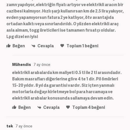
zamn yapılıyor, elektriğin fiyatı artıyor ve elektrikli aracın bir
cazibesi kalmıyor. Hızlı şarjı kullanırsan km de 2.5 lira yakıyor,
evden yapamıyorsun fatura 2 ye katlıyor, ötv avantajıda
ortadan kalktı veya sınırlandırıldı. O yüzden elektrikli araç
asla almam, togg üreticileri ise tamamen fırsatçı oldular.
Lpg dizel en iyisi
Beğen
Cevapla
Toplam
1
beğeni
Mühendis
7 ay önce
elektrikli arabalarda km maliyeti 0.5 tl ile 2 tl arasındadır.
Bakım masrafları diğerlerine göre 4 te 1 dir. Pil ömürleri
15-20 yıldır. 8 yıl da garantisi vardır. Siz içten yanmalı
motorlarla doğayı kirletmeye bol para harcamaya ve
elektrikli arabalar konusunda sallamaya devam edin.
Beğen
Cevapla
Toplam
4
beğeni
tek
7 ay önce