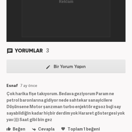
3
YORUMLAR
Bir Yorum Yapın
Esnaf
7 ay önce
Çok harika fişe takıyorum. Bedava geziyorum Param ne
petrol baronlarına gidiyor nede sahtekar sanayicilere
Düşünsene Motor şanzıman turbo enjektör egsoz buji say
sayabildiğin kadar hiçbir derdim yok Hararet göstergesi yok
yav:))) Saat gibi bin gez
Beğen
Cevapla
Toplam
1
beğeni