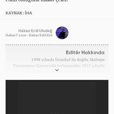
KAYNAK : İHA
Hakan Erdi Uludağ
Haber7.com - Haber Editörü
Editör Hakkında
1998 yılında İstanbul'da doğdu. Maltepe
Üniversitesi Gazetecilik bölümünden 2022 yılında
mezun oldu. Gazetecilik kariyerine üniversite
yıllarında okurken başladı. 4 yıldır aktif olarak
Gazetecilik kariyerini sürdürüyor. Meslek hayatına
Kanal 7 Medya Grubu'na bağlı Haber7.com'da
'Editör' olarak devam ediyor.